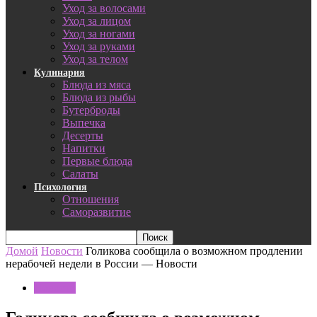
Уход за волосами
Уход за лицом
Уход за ногами
Уход за руками
Уход за телом
Кулинария
Блюда из мяса
Блюда из рыбы
Бутерброды
Выпечка
Десерты
Напитки
Первые блюда
Салаты
Психология
Отношения
Саморазвитие
Домой
Новости
Голикова сообщила о возможном продлении
нерабочей недели в России — Новости
Новости