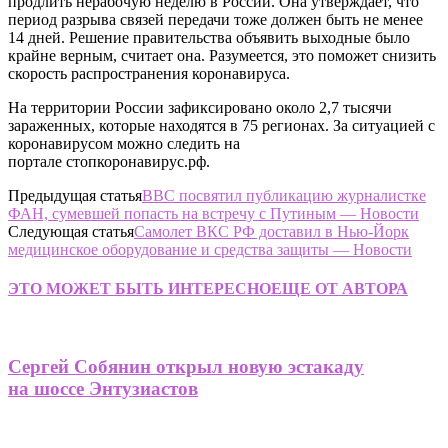
продлить нерабочую неделю в России. Она утверждает, что
период разрыва связей передачи тоже должен быть не менее
14 дней. Решение правительства объявить выходные было
крайне верным, считает она. Разумеется, это поможет снизить
скорость распространения коронавируса.
На территории России зафиксировано около 2,7 тысячи
зараженных, которые находятся в 75 регионах. За ситуацией с
коронавирусом можно следить на
портале стопкоронавирус.рф.
Предыдущая статья
BBC посвятил публикацию журналистке
ФАН, сумевшей попасть на встречу с Путиным — Новости
Следующая статья
Самолет ВКС РФ доставил в Нью-Йорк
медицинское оборудование и средства защиты — Новости
ЭТО МОЖЕТ БЫТЬ ИНТЕРЕСНО
ЕЩЕ ОТ АВТОРА
Сергей Собянин открыл новую эстакаду
на шоссе Энтузиастов