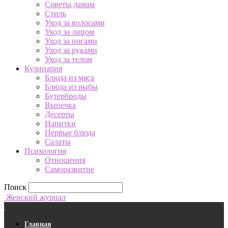
Советы дамам
Стиль
Уход за волосами
Уход за лицом
Уход за ногами
Уход за руками
Уход за телом
Кулинария
Блюда из мяса
Блюда из рыбы
Бутерброды
Выпечка
Десерты
Напитки
Первые блюда
Салаты
Психология
Отношения
Саморазвитие
Поиск
Женский журнал
Главная