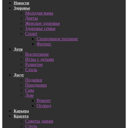
Новости
Здоровье
Молодая мама
Диеты
Женское здоровье
Здоровье семьи
Спорт
Спортивное питание
Фитнес
Дети
Воспитание
Игры с детьми
Развитие
Стиль
Досуг
Подарки
Праздники
Сны
Дом
Ремонт
Огород
Карьера
Красота
Советы дамам
Стиль