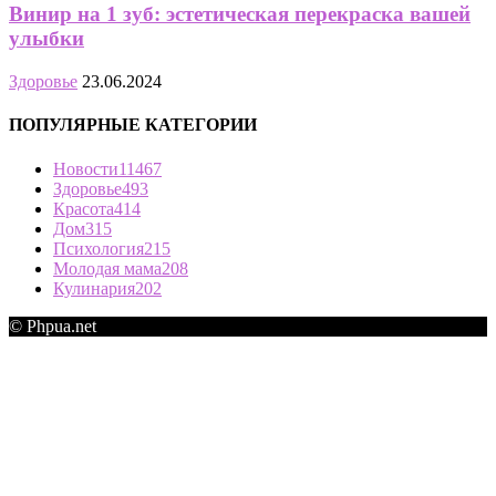
Винир на 1 зуб: эстетическая перекраска вашей
улыбки
Здоровье
23.06.2024
ПОПУЛЯРНЫЕ КАТЕГОРИИ
Новости
11467
Здоровье
493
Красота
414
Дом
315
Психология
215
Молодая мама
208
Кулинария
202
© Phpua.net