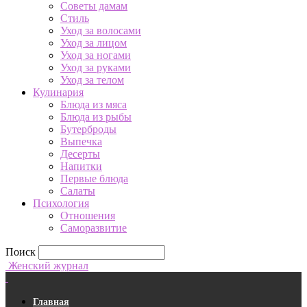
Советы дамам
Стиль
Уход за волосами
Уход за лицом
Уход за ногами
Уход за руками
Уход за телом
Кулинария
Блюда из мяса
Блюда из рыбы
Бутерброды
Выпечка
Десерты
Напитки
Первые блюда
Салаты
Психология
Отношения
Саморазвитие
Поиск
Женский журнал
Главная