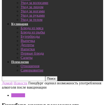
Уход за волосами
Уход за лицом
Уход за ногами
Уход за руками
Уход за телом
Кулинария
Блюда из мяса
Блюда из рыбы
Бутерброды
Выпечка
Десерты
Напитки
Первые блюда
Салаты
Психология
Отношения
Саморазвитие
Домой
Новости
Гинцбург оценил возможность употребления
алкоголя после вакцинации
Новости