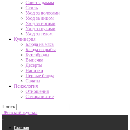
Советы дамам
Стиль
Уход за волосами
Уход за лицом
Уход за ногами
Уход за руками
Уход за телом
Кулинария
Блюда из мяса
Блюда из рыбы
Бутерброды
Выпечка
Десерты
Напитки
Первые блюда
Салаты
Психология
Отношения
Саморазвитие
Поиск
Женский журнал
Главная