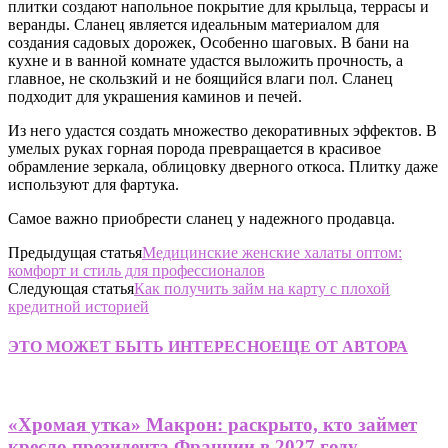
плитки создают напольное покрытие для крыльца, террасы и
веранды. Сланец является идеальным материалом для
создания садовых дорожек, Особенно шаговых. В бани на
кухне и в ванной комнате удастся выложить прочность, а
главное, не скользкий и не боящийся влаги пол. Сланец
подходит для украшения каминов и печей.
Из него удастся создать множество декоративных эффектов. В
умелых руках горная порода превращается в красивое
обрамление зеркала, облицовку дверного откоса. Плитку даже
используют для фартука.
Самое важно приобрести сланец у надежного продавца.
Предыдущая статья
Медицинские женские халаты оптом:
комфорт и стиль для профессионалов
Следующая статья
Как получить займ на карту с плохой
кредитной историей
ЭТО МОЖЕТ БЫТЬ ИНТЕРЕСНО
ЕЩЕ ОТ АВТОРА
«Хромая утка» Макрон: раскрыто, кто займет
кресло президента Франции в 2027 году