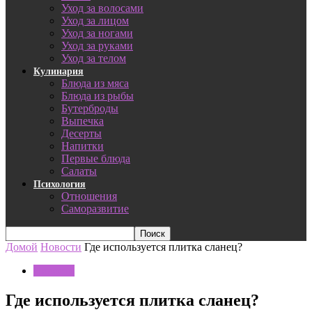
Уход за волосами
Уход за лицом
Уход за ногами
Уход за руками
Уход за телом
Кулинария
Блюда из мяса
Блюда из рыбы
Бутерброды
Выпечка
Десерты
Напитки
Первые блюда
Салаты
Психология
Отношения
Саморазвитие
Домой
Новости
Где используется плитка сланец?
Новости
Где используется плитка сланец?