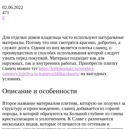
02.06.2022
471
0
Для отделки домов владельца часто используют натуральные
материалы. Потому что они смотрятся красиво, добротно, а
служит долго. Одним из них является плитка сланец, о
преимуществах и способах использования которой следует
узнать перед покупкой. Материал подходит как для
наружных, так и внутренних работах.
Приобрести плитку
сланец можно тут
https://teplokontakt.ru/product-
category/izdeliya-iz-kamnya/plitka-slanets/
на выгодных
условиях.
Описание и особенности
Второе название материалом плитняк, которую он получил за
структуру и происхождению. сланец добывается из горной
породы, в которой образуются на Большой глубине из глины
кристаллизации и уплотнением. К Славе с различаются
нескольких видов, которые отличаются по оттенкам и