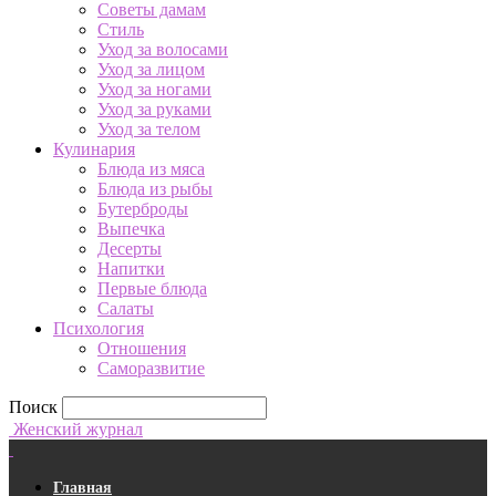
Советы дамам
Стиль
Уход за волосами
Уход за лицом
Уход за ногами
Уход за руками
Уход за телом
Кулинария
Блюда из мяса
Блюда из рыбы
Бутерброды
Выпечка
Десерты
Напитки
Первые блюда
Салаты
Психология
Отношения
Саморазвитие
Поиск
Женский журнал
Главная