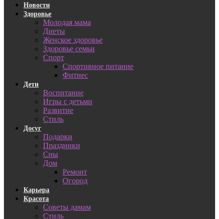
Новости
Здоровье
Молодая мама
Диеты
Женское здоровье
Здоровье семьи
Спорт
Спортивное питание
Фитнес
Дети
Воспитание
Игры с детьми
Развитие
Стиль
Досуг
Подарки
Праздники
Сны
Дом
Ремонт
Огород
Карьера
Красота
Советы дамам
Стиль