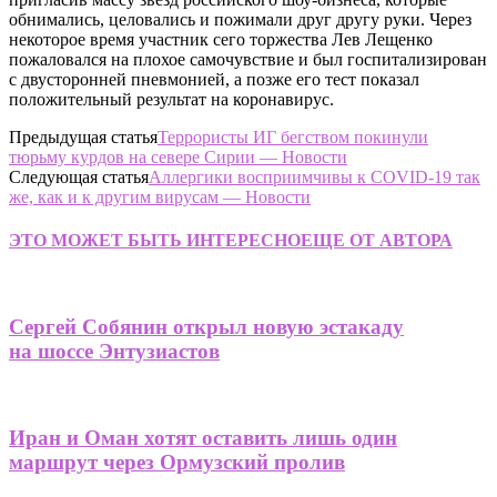
обнимались, целовались и пожимали друг другу руки. Через
некоторое время участник сего торжества Лев Лещенко
пожаловался на плохое самочувствие и был госпитализирован
с двусторонней пневмонией, а позже его тест показал
положительный результат на коронавирус.
Предыдущая статья
Террористы ИГ бегством покинули
тюрьму курдов на севере Сирии — Новости
Следующая статья
Аллергики восприимчивы к COVID-19 так
же, как и к другим вирусам — Новости
ЭТО МОЖЕТ БЫТЬ ИНТЕРЕСНО
ЕЩЕ ОТ АВТОРА
Сергей Собянин открыл новую эстакаду
на шоссе Энтузиастов
Иран и Оман хотят оставить лишь один
маршрут через Ормузский пролив