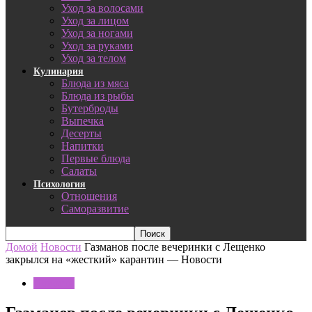
Уход за волосами
Уход за лицом
Уход за ногами
Уход за руками
Уход за телом
Кулинария
Блюда из мяса
Блюда из рыбы
Бутерброды
Выпечка
Десерты
Напитки
Первые блюда
Салаты
Психология
Отношения
Саморазвитие
Домой
Новости
Газманов после вечеринки с Лещенко
закрылся на «жесткий» карантин — Новости
Новости