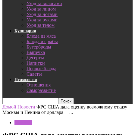
Уход за волосами
Уход за лицом
Уход за ногами
Уход за руками
Уход за телом
Кулинария
Блюда из мяса
Блюда из рыбы
Бутерброды
Выпечка
Десерты
Напитки
Первые блюда
Салаты
Психология
Отношения
Саморазвитие
Домой
Новости
ФРС США дала оценку возможному отказу
Москвы и Пекина от доллара —...
Новости