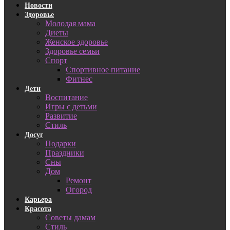
Новости
Здоровье
Молодая мама
Диеты
Женское здоровье
Здоровье семьи
Спорт
Спортивное питание
Фитнес
Дети
Воспитание
Игры с детьми
Развитие
Стиль
Досуг
Подарки
Праздники
Сны
Дом
Ремонт
Огород
Карьера
Красота
Советы дамам
Стиль