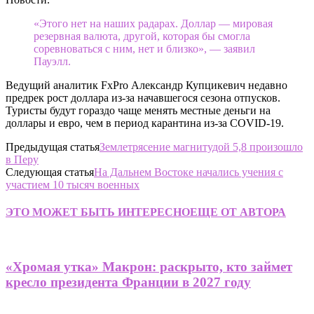
«Этого нет на наших радарах. Доллар — мировая
резервная валюта, другой, которая бы смогла
соревноваться с ним, нет и близко», — заявил
Пауэлл.
Ведущий аналитик FxPro Александр Купцикевич недавно
предрек рост доллара из-за начавшегося сезона отпусков.
Туристы будут гораздо чаще менять местные деньги на
доллары и евро, чем в период карантина из-за COVID-19.
Предыдущая статья
Землетрясение магнитудой 5,8 произошло
в Перу
Следующая статья
На Дальнем Востоке начались учения с
участием 10 тысяч военных
ЭТО МОЖЕТ БЫТЬ ИНТЕРЕСНО
ЕЩЕ ОТ АВТОРА
«Хромая утка» Макрон: раскрыто, кто займет
кресло президента Франции в 2027 году