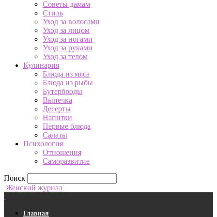
Советы дамам
Стиль
Уход за волосами
Уход за лицом
Уход за ногами
Уход за руками
Уход за телом
Кулинария
Блюда из мяса
Блюда из рыбы
Бутерброды
Выпечка
Десерты
Напитки
Первые блюда
Салаты
Психология
Отношения
Саморазвитие
Поиск
Женский журнал
Главная