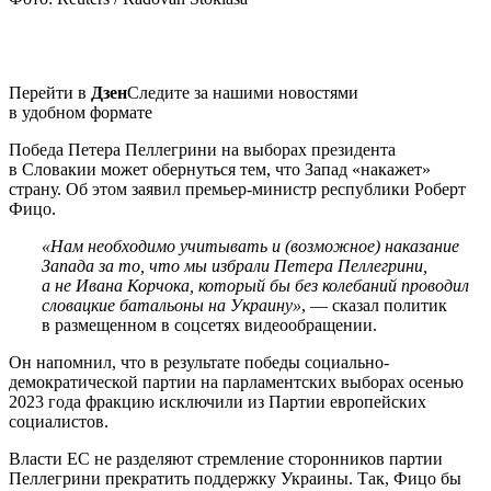
Перейти в
Дзен
Следите за нашими новостями
в удобном формате
Победа Петера Пеллегрини на выборах президента
в Словакии может обернуться тем, что Запад «накажет»
страну. Об этом заявил премьер-министр республики Роберт
Фицо.
«Нам необходимо учитывать и (возможное) наказание
Запада за то, что мы избрали Петера Пеллегрини,
а не Ивана Корчока, который бы без колебаний проводил
словацкие батальоны на Украину»
, ― сказал политик
в размещенном в соцсетях видеообращении.
Он напомнил, что в результате победы социально-
демократической партии на парламентских выборах осенью
2023 года фракцию исключили из Партии европейских
социалистов.
Власти ЕС не разделяют стремление сторонников партии
Пеллегрини прекратить поддержку Украины. Так, Фицо бы