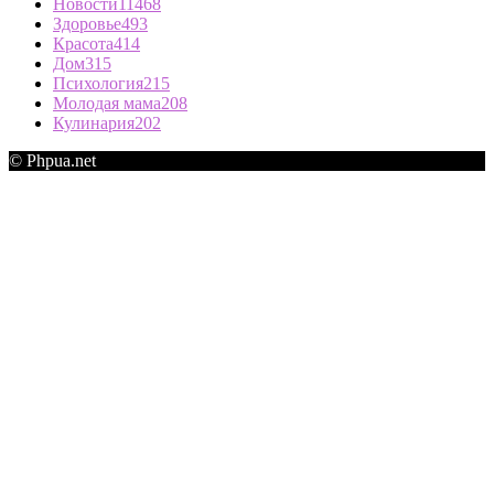
Новости
11468
Здоровье
493
Красота
414
Дом
315
Психология
215
Молодая мама
208
Кулинария
202
© Phpua.net