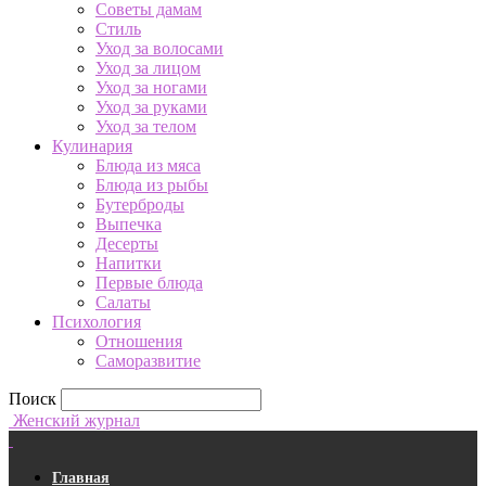
Советы дамам
Стиль
Уход за волосами
Уход за лицом
Уход за ногами
Уход за руками
Уход за телом
Кулинария
Блюда из мяса
Блюда из рыбы
Бутерброды
Выпечка
Десерты
Напитки
Первые блюда
Салаты
Психология
Отношения
Саморазвитие
Поиск
Женский журнал
Главная