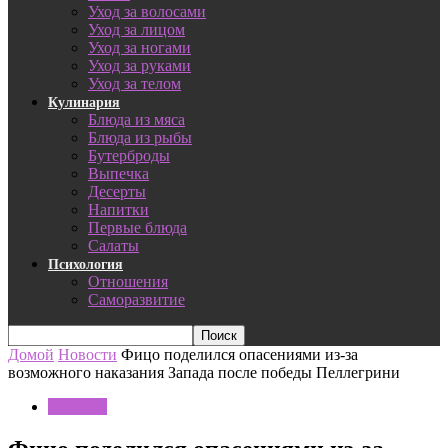
Уход за волосами
Уход за лицом
Уход за ногами
Уход за руками
Уход за телом
Кулинария
Блюда из мяса
Блюда из рыбы
Бутерброды
Выпечка
Десерты
Напитки
Первые блюда
Салаты
Психология
Отношения
Саморазвитие
Домой
Новости
Фицо поделился опасениями из-за
возможного наказания Запада после победы Пеллегрини
Новости