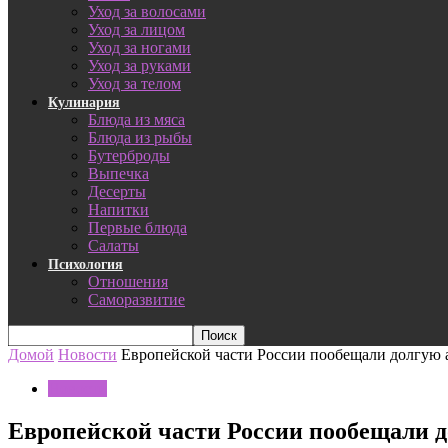
Уход за волосами
Уход за лицом
Уход за ногами
Уход за руками
Уход за телом
Кулинария
Блюда из мяса
Блюда из рыбы
Бутерброды
Выпечка
Десерты
Напитки
Первые блюда
Салаты
Психология
Отношения
Саморазвитие
Домой
Новости
Европейской части России пообещали долгую
Новости
Европейской части России пообещали 