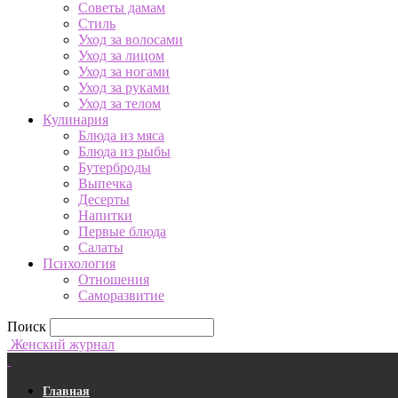
Советы дамам
Стиль
Уход за волосами
Уход за лицом
Уход за ногами
Уход за руками
Уход за телом
Кулинария
Блюда из мяса
Блюда из рыбы
Бутерброды
Выпечка
Десерты
Напитки
Первые блюда
Салаты
Психология
Отношения
Саморазвитие
Поиск
Женский журнал
Главная