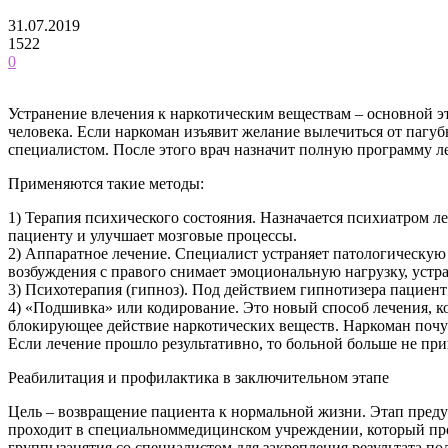
31.07.2019
1522
0
Устранение влечения к наркотическим веществам – основной э
человека. Если наркоман изъявит желание вылечиться от пагу
специалистом. После этого врач назначит полную программу л
Применяются такие методы:
1) Терапия психического состояния. Назначается психиатром л
пациенту и улучшает мозговые процессы.
2) Аппаратное лечение. Специалист устраняет патологическую
возбуждения с правого снимает эмоциональную нагрузку, устра
3) Психотерапия (гипноз). Под действием гипнотизера пациент
4) «Подшивка» или кодирование. Это новый способ лечения, ко
блокирующее действие наркотических веществ. Наркоман почув
Если лечение прошло результативно, то больной больше не пр
Реабилитация и профилактика в заключительном этапе
Цель – возвращение пациента к нормальной жизни. Этап пред
проходит в специальноммедицинском учреждении, который пр
группызанятия со специалистом для закрепления результата,по