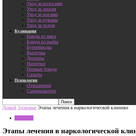
Уход за волосами
Уход за лицом
Уход за ногами
Уход за руками
Уход за телом
Кулинария
Блюда из мяса
Блюда из рыбы
Бутерброды
Выпечка
Десерты
Напитки
Первые блюда
Салаты
Психология
Отношения
Саморазвитие
Домой
Здоровье
Этапы лечения в наркологической клинике
Здоровье
Этапы лечения в наркологической кли