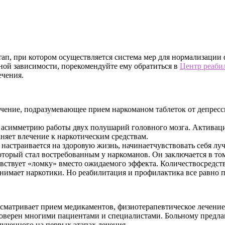
тап, при котором осуществляется система мер для нормализации
бной зависимости, порекомендуйте ему обратиться в
Центр реаби
ечения.
ечение, подразумевающее прием наркоманом таблеток от депресс
 асимметрию работы двух полушарий головного мозга. Активаци
няет влечение к наркотическим средствам.
 настраивается на здоровую жизнь, начинаетчувствовать себя лу
торый стал востребованным у наркоманов. Он заключается в том
ствует «ломку» вместо ожидаемого эффекта. Количествосредства
инимает наркотики. Но реабилитация и профилактика все равно 
усматривает прием медикаментов, физиотерапевтическое лечени
оверен многими пациентами и специалистами. Больному предла
лученного на первых этапах лечения.