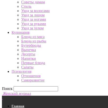
Советы дамам
Стиль
Уход за волосами
Уход за лицом
Уход за ногами
Уход за руками
Уход за телом
Кулинария
Блюда из мяса
Блюда из рыбы
Бутерброды
Выпечка
Десерты
Напитки
Первые блюда
Салаты
Психология
Отношения
Саморазвитие
Поиск
Женский журнал
Главная