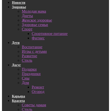
Новости
Здоровье
Молодая мама
Диеты
Женское здоровье
Здоровье семьи
Спорт
Спортивное питание
Фитнес
Дети
Воспитание
Игры с детьми
Развитие
Стиль
Досуг
Подарки
Праздники
Сны
Дом
Ремонт
Огород
Карьера
Красота
Советы дамам
Стиль