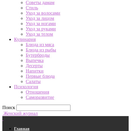
Советы дамам
Стиль
Уход за волосами
Уход за лицом
Уход за ногами
Уход за руками
Уход за телом
Кулинария
Блюда из мяса
Блюда из рыбы
Бутерброды
Выпечка
Десерты
Напитки
Первые блюда
Салаты
Психология
Отношения
Саморазвитие
Поиск
Женский журнал
Главная