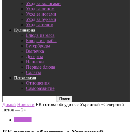
Уход за волосами
Уход за лицом
Уход за ногами
Уход за руками
Уход за телом
Кулинария
Блюда из мяса
Блюда из рыбы
Бутерброды
Выпечка
Десерты
Напитки
Первые блюда
Салаты
Психология
Отношения
Саморазвитие
Домой
Новости
ЕК готова обсудить с Украиной «Северный
поток — 2»
Новости