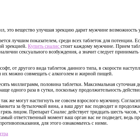
ил, это вещество улучшая эрекцию дарит мужчине возможность 
тается лучшим показателем, среди всех таблеток для потенции. 
ой эрекцией.
Купить сиалис
стоит каждому мужчине. Прием табле
 наличии сексуального возбуждения, а значит следует принимать
офт, от другого вида таблеток данного типа, в скорости наступ
 и их можно совмещать с алкоголем и жирной пищей.
есять миллиграмм, половина таблетки. Максимальная суточная д
аще одного раза в сутки, поскольку продолжительность действи
так же могут настигнуть не совсем взрослого мужчину. Согласит
банкета за бутылочкой вина, а ваш друг вас подводит и продолжа
грязь лицом. Препарат Сиалис действует тридцать шесть часов, 
 самый ответственный момент ваш орган вас не подведет, ведь 
противопоказания, для этого ознакомьтесь с ними.
итра