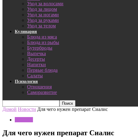
Уход за волосами
Уход за лицом
Уход за ногами
Уход за руками
Уход за телом
Кулинария
Блюда из мяса
Блюда из рыбы
Бутерброды
Выпечка
Десерты
Напитки
Первые блюда
Салаты
Психология
Отношения
Саморазвитие
Домой
Новости
Для чего нужен препарат Сиалис
Новости
Для чего нужен препарат Сиалис