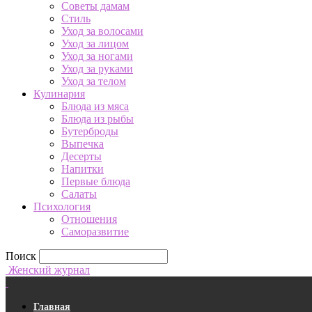
Советы дамам
Стиль
Уход за волосами
Уход за лицом
Уход за ногами
Уход за руками
Уход за телом
Кулинария
Блюда из мяса
Блюда из рыбы
Бутерброды
Выпечка
Десерты
Напитки
Первые блюда
Салаты
Психология
Отношения
Саморазвитие
Поиск
Женский журнал
Главная