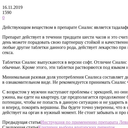
16.11.2019
1590
0
Действующим веществом в препарате Сиалис является тадалаф
Препарат действует в течении тридцати шести часов и это счи
день можете порадовать свою партнершу стойкой и качественн
любые другие таблетки данного рода, действует лекарство при
секса.
Таблетки Сиалис выпускаются в версии софт. Отличие Сиалис с
обычные. Кроме этого, эти таблетки растворяются под языком
Минимальная разовая доля употребления Сиалиса составляет д
в ознакомительном виде. Не рекомендуется принимать Сиалис ч
С возрастом у мужчин наступают проблемы с эрекцией, но они 
ужина, вы едете на квартиру, где предполагается продолжение 
потенции, чтобы не попасть в данную ситуацию и не ударить в 
и вперед, покорять вершины. Вы будете точно уверенны, что в
действует на орган в нужный момент. Не стоит забывать и про 
Предыдущая статья
Инструкция по применению препарата Лев
Следующая статья
Критерии выбора вратарских перчаток