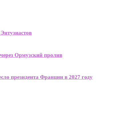
 Энтузиастов
 через Ормузский пролив
сло президента Франции в 2027 году