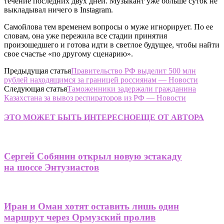
течение последних двух дней. Музыкант уже больше суток не
выкладывал ничего в Instagram.
Самойлова тем временем вопросы о муже игнорирует. По ее
словам, она уже пережила все стадии принятия
произошедшего и готова идти в светлое будущее, чтобы найти
свое счастье «по другому сценарию».
Предыдущая статья
Правительство РФ выделит 500 млн
рублей находящимся за границей россиянам — Новости
Следующая статья
Таможенники задержали гражданина
Казахстана за вывоз респираторов из РФ — Новости
ЭТО МОЖЕТ БЫТЬ ИНТЕРЕСНО
ЕЩЕ ОТ АВТОРА
Сергей Собянин открыл новую эстакаду
на шоссе Энтузиастов
Иран и Оман хотят оставить лишь один
маршрут через Ормузский пролив