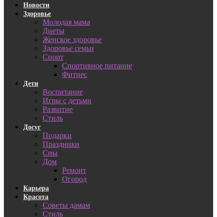
Новости
Здоровье
Молодая мама
Диеты
Женское здоровье
Здоровье семьи
Спорт
Спортивное питание
Фитнес
Дети
Воспитание
Игры с детьми
Развитие
Стиль
Досуг
Подарки
Праздники
Сны
Дом
Ремонт
Огород
Карьера
Красота
Советы дамам
Стиль