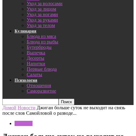
Уход за волосами
Уход за лицом
Уход за ногами
Уход за руками
Уход за телом
Кулинария
Блюда из мяса
Блюда из рыбы
Бутерброды
Выпечка
Десерты
Напитки
Первые блюда
Салаты
Психология
Отношения
Саморазвитие
Домой
Новости
Джиган больше суток не выходит на связь
после слов Самойловой о разводе...
Новости