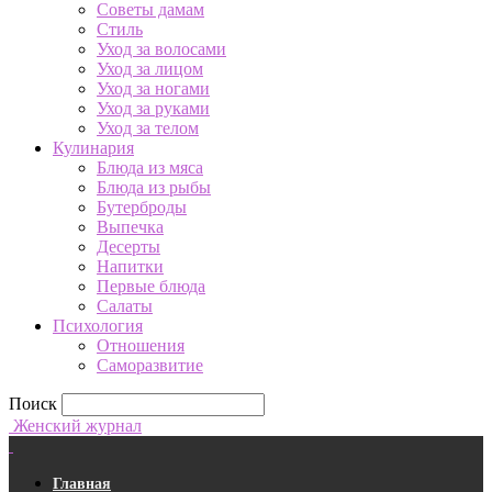
Советы дамам
Стиль
Уход за волосами
Уход за лицом
Уход за ногами
Уход за руками
Уход за телом
Кулинария
Блюда из мяса
Блюда из рыбы
Бутерброды
Выпечка
Десерты
Напитки
Первые блюда
Салаты
Психология
Отношения
Саморазвитие
Поиск
Женский журнал
Главная