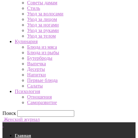
Советы дамам
Стиль
Уход за волосами
Уход за лицом
Уход за ногами
Уход за руками
Уход за телом
Кулинария
Блюда из мяса
Блюда из рыбы
Бутерброды
Выпечка
Десерты
Напитки
Первые блюда
Салаты
Психология
Отношения
Саморазвитие
Поиск
Женский журнал
Главная