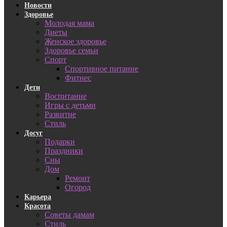
Новости
Здоровье
Молодая мама
Диеты
Женское здоровье
Здоровье семьи
Спорт
Спортивное питание
Фитнес
Дети
Воспитание
Игры с детьми
Развитие
Стиль
Досуг
Подарки
Праздники
Сны
Дом
Ремонт
Огород
Карьера
Красота
Советы дамам
Стиль