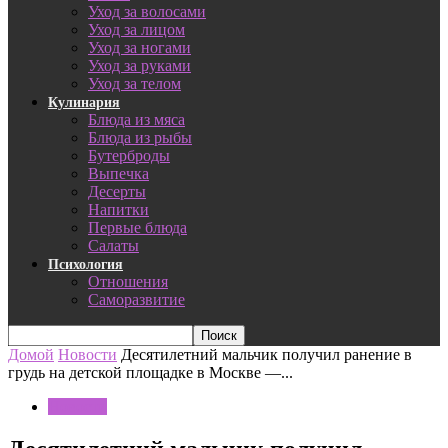
Уход за волосами
Уход за лицом
Уход за ногами
Уход за руками
Уход за телом
Кулинария
Блюда из мяса
Блюда из рыбы
Бутерброды
Выпечка
Десерты
Напитки
Первые блюда
Салаты
Психология
Отношения
Саморазвитие
Домой
Новости
Десятилетний мальчик получил ранение в
грудь на детской площадке в Москве —...
Новости