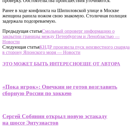
проверку. Обстоятельства происшествия уточняются.
Ранее в ходе конфликта на Шипиловской улице в Москве
женщина ранила ножом свою знакомую. Столичная полиция
задержала подозреваемую.
Предыдущая статья
Смольный опроверг информацию о
закрытии границы между Петербургом и Ленобластью —
Новости
Следующая статья
КНДР произвела пуск неизвестного снаряда
в сторону Японского моря — Новости
ЭТО МОЖЕТ БЫТЬ ИНТЕРЕСНО
ЕЩЕ ОТ АВТОРА
«Пока игрок»: Овечкин не готов возглавить
сборную России по хоккею
Сергей Собянин открыл новую эстакаду
на шоссе Энтузиастов