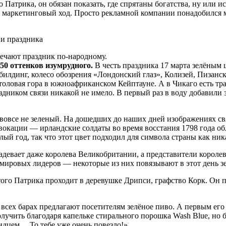
 Патрика, он обязан показать, где спрятаны богатства, ну или и
убо маркетинговый ход. Просто рекламной компании понадобился
мечают праздник по-народному.
50 оттенков изумрудного.
В честь праздника 17 марта зелёным 
лдинг, колесо обозрения «Лондонский глаз», Колизей, Пизанска
оловая гора в южноафриканском Кейптауне. А в Чикаго есть тр
здником связи никакой не имело. В первый раз в воду добавили
вовсе не зеленый. На дошедших до наших дней изображениях свя
окации — ирландские солдаты во время восстания 1798 года обл
ый год, так что этот цвет подходил для символа страны как ник
девает даже королева Великобритании, а представители королев
 мировых лидеров — некоторые из них повязывают в этот день з
ого Патрика проходит в деревушке Дрипси, графство Корк. Он 
всех барах предлагают посетителям зелёное пиво. А первым его
лучить благодаря капельке стирального порошка Wash Blue, но б
ндцем… То тебе уже очень повезло!»