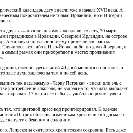
ргический календарь дату внесли уже в начале XVII века. А
 небесным покровителем не только Ирландии, но и Нигерии —
рова.
ти другая — по юлианскому календарю, то есть, 30 марта.
ными праздником в Ирландии, Северной Ирландии, на острове
ор. А мировую популярность ему принесли мигранты.
Случилось это либо в Нью-Йорке, либо, по другой версии, в
ей, а самый размах они приобретают в местах проживания
у.
еданию, именно здесь святой 40 дней молился и постился, а
то злые духи заключены там и по сей день.
выпить так называемую «Чарку Патрика» ‑ виски или эль с
ве употребление алкоголя, не взирая на то, что дата выпадает
вал закрывать 17 марта все пабы — уж больно рьяно гуляли
ь тех, кто цветовой дресс-код проигнорировал. К одежде
растения Патрик объяснял язычникам христианский догмат о
да: капусту с беконом и солонину.
вого. Лепреконы считаются хранителями сокровищ. Есть даже