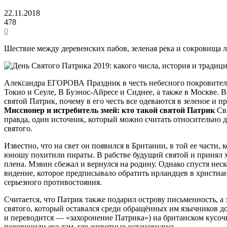
22.11.2018
478
0
Шествие между деревенских пабов, зеленая река и сокровища л
Александра ЕГОРОВА Праздник в честь небесного покровителя 
Токио и Сеуле, В Буэнос-Айресе и Сиднее, а также в Москве. 
святой Патрик, почему в его честь все одеваются в зеленое и 
Миссионер и истребитель змей: кто такой святой Патрик
Свя
правда, один источник, который можно считать относительно 
святого.
Известно, что на свет он появился в Британии, в той ее части
юношу похитили пираты. В рабстве будущий святой и принял х
плена. Мэвин сбежал и вернулся на родину. Однако спустя неск
видение, которое предписывало обратить ирландцев в христиа
серьезного противостояния.
Считается, что Патрик также подарил острову письменность, а 
святого, который оставался среди обращённых им язычников до 
и переводится — «захоронение Патрика») на британском кусочк
похоронили его там, где животные остановились.