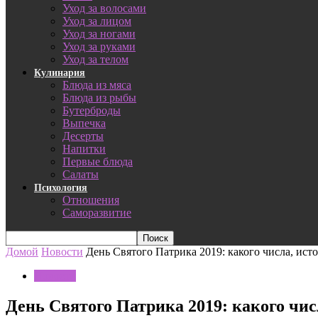
Уход за волосами
Уход за лицом
Уход за ногами
Уход за руками
Уход за телом
Кулинария
Блюда из мяса
Блюда из рыбы
Бутерброды
Выпечка
Десерты
Напитки
Первые блюда
Салаты
Психология
Отношения
Саморазвитие
Домой
Новости
День Святого Патрика 2019: какого числа, ист
Новости
День Святого Патрика 2019: какого чис