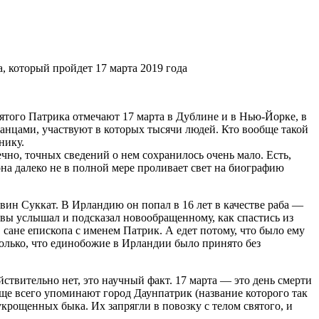
, который пройдет 17 марта 2019 года
того Патрика отмечают 17 марта в Дублине и в Нью-Йорке, в
танцами, участвуют в которых тысячи людей. Кто вообще такой
нику.
но, точных сведений о нем сохранилось очень мало. Есть,
на далеко не в полной мере проливает свет на биографию
Мэвин Суккат. В Ирландию он попал в 16 лет в качестве раба —
твы услышал и подсказал новообращенному, как спастись из
 сане епископа с именем Патрик. А едет потому, что было ему
олько, что единобожие в Ирландии было принято без
йствительно нет, это научный факт. 17 марта — это день смерти
аще всего упоминают город Даунпатрик (название которого так
укрощенных быка. Их запрягли в повозку с телом святого, и