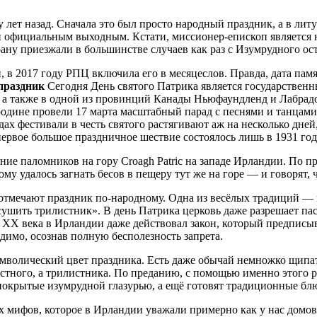
лет назад. Сначала это был просто народный праздник, а в литу
ии официальным выходным. Кстати, миссионер-епископ является
ану приезжали в большинстве случаев как раз с Изумрудного ост
 в 2017 году РПЦ включила его в месяцеслов. Правда, дата памя
праздник
Сегодня День святого Патрика является государствен
, а также в одной из провинций Канады Ньюфаундленд и Лабрад
дине провели 17 марта масштабный парад с песнями и танцами. 
одах фестивали в честь святого растягивают аж на несколько дн
ервое большое праздничное шествие состоялось лишь в 1931 год
ие паломников на гору Croagh Patric на западе Ирландии. По пр
 удалось загнать бесов в пещеру тут же на горе — и говорят, ч
 отмечают праздник по-народному. Одна из весёлых традиций — 
ушить трилистник». В день Патрика церковь даже разрешает паст
ть XX века в Ирландии даже действовал закон, который предписы
димо, осознав полную бесполезность запрета.
символический цвет праздника. Есть даже обычай немножко щипат
истного, а трилистника. По преданию, с помощью именно этого 
 покрытые изумрудной глазурью, а ещё готовят традиционные блю
х мифов, которое в Ирландии уважали примерно как у нас домо