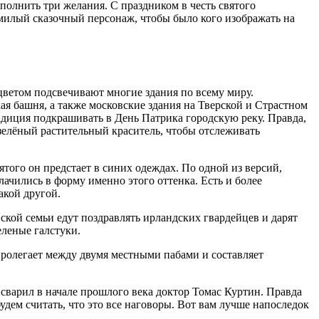
сполнить три желания. С праздником в честь святого
 милый сказочный персонаж, чтобы было кого изображать на
цветом подсвечивают многие здания по всему миру.
я башня, а также московские здания на Тверской и Страстном
адиция подкрашивать в День Патрика городскую реку. Правда,
 зелёный растительный краситель, чтобы отслеживать
того он предстает в синих одеждах. По одной из версий,
ачились в форму именно этого оттенка. Есть и более
акой другой.
ской семьи едут поздравлять ирландских гвардейцев и дарят
еленые галстуки.
пролегает между двумя местными пабами и составляет
 сварил в начале прошлого века доктор Томас Куртин. Правда
удем считать, что это все наговоры. Вот вам лучше напоследок