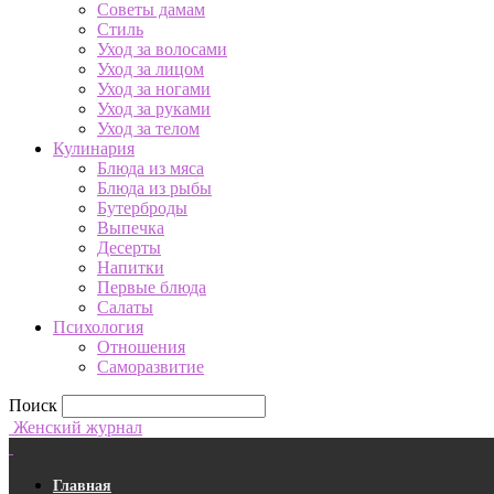
Советы дамам
Стиль
Уход за волосами
Уход за лицом
Уход за ногами
Уход за руками
Уход за телом
Кулинария
Блюда из мяса
Блюда из рыбы
Бутерброды
Выпечка
Десерты
Напитки
Первые блюда
Салаты
Психология
Отношения
Саморазвитие
Поиск
Женский журнал
Главная