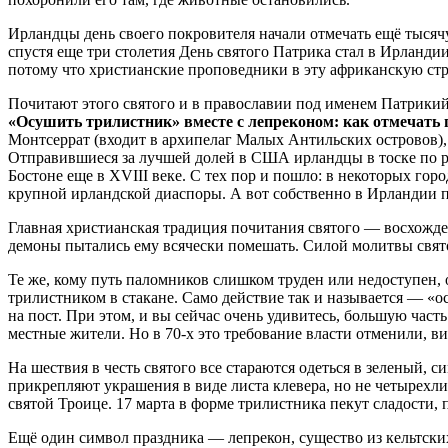
Ирландцы день своего покровителя начали отмечать ещё тысячу 
спустя еще три столетия День святого Патрика стал в Ирланд
потому что христианские проповедники в эту африканскую стр
Почитают этого святого и в православии под именем Патрикий,
«Осушить трилистник» вместе с лепреконом: как отмечать 
Монтсеррат (входит в архипелаг Малых Антильских островов)
Отправившиеся за лучшей долей в США ирландцы в тоске по ро
Бостоне еще в XVIII веке. С тех пор и пошло: в некоторых гор
крупной ирландской диаспоры. А вот собственно в Ирландии п
Главная христианская традиция почитания святого — восхожден
демоны пытались ему всячески помешать. Силой молитвы святому
Те же, кому путь паломников слишком труден или недоступен,
трилистником в стакане. Само действие так и называется — «ос
на пост. При этом, и вы сейчас очень удивитесь, большую час
местные жители. Но в 70-х это требование власти отменили, ви
На шествия в честь святого все стараются одеться в зеленый, 
прикрепляют украшения в виде листа клевера, но не четырехл
святой Троице. 17 марта в форме трилистника пекут сладости,
Ещё один символ праздника — лепрекон, существо из кельтски