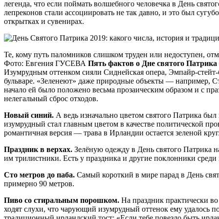
легенда, что если поймать волшебного человечка в День святого
лепреконов стали ассоциировать не так давно, и это был суг
открытках и сувенирах.
Те, кому путь паломников слишком труден или недоступен, от
Фото: Евгения ГУСЕВА
Пять фактов о Дне святого Патрика
Изумрудным оттенком сияли Сиднейская опера, Эмпайр-стейт-би
бульваре. «Зеленеют» даже природные объекты — например, Ст
начало ей было положено весьма прозаическим образом и с пра
нелегальный сброс отходов.
Новый синий.
А ведь изначально цветом святого Патрика был 
изумрудный стал главным цветом в качестве политической пров
романтичная версия — трава в Ирландии остается зеленой кругл
Праздник в верхах.
Зелёную одежду в День святого Патрика на
им трилистники. Есть у праздника и другие поклонники среди
Сто метров до паба.
Самый короткий в мире парад в День свят
примерно 90 метров.
Пиво со стиральным порошком.
На праздник практически во 
ходят слухи, что чарующий изумрудный оттенок ему удалось по
традиционный ирландский тост: «Если тебе повезло быть ирла