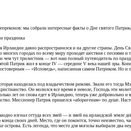
епреконов: мы собрали интересные факты о Дне святого Патрика
Ирландии давно распространился и на другие страны. День Свя
Во многих городах по всему миру проходят шествия с песнями и 
при чем тут трилистник — вот наш полный путеводитель по празд
той Патрик жил в конце IV — середине V века нашей эры. Конеч
достоверным — «Исповедь», написанная самим Патриком. Но и о
, которая находилась под владычеством римлян. Звали его тогда 
ристианство. Он молился все время в неволе, Господь эти моли
олько лет он снова едет в Ирландию, теперь уже добровольно и в
нство. Миссионер Патрик пришелся «аборигенам» по душе. Наст
заодно изгнал оттуда всех змей — и змей на ирландской земле де
конца своих дней. Место, где он покоится, точно неизвестно, ч
е острова. Есть легенда, что место для могилы выбирали два не