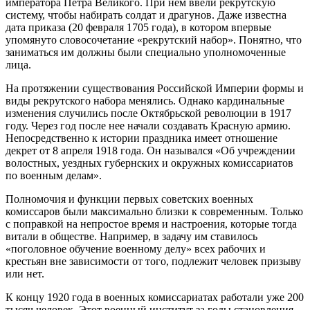
императора Петра Великого. При нем ввели рекрутскую
систему, чтобы набирать солдат и драгунов. Даже известна
дата приказа (20 февраля 1705 года), в котором впервые
упомянуто словосочетание «рекрутский набор». Понятно, что
заниматься им должны были специально уполномоченные
лица.
На протяжении существования Российской Империи формы и
виды рекрутского набора менялись. Однако кардинальные
изменения случились после Октябрьской революции в 1917
году. Через год после нее начали создавать Красную армию.
Непосредственно к истории праздника имеет отношение
декрет от 8 апреля 1918 года. Он назывался «Об учреждении
волостных, уездных губернских и окружных комиссариатов
по военным делам».
Полномочия и функции первых советских военных
комиссаров были максимально близки к современным. Только
с поправкой на непростое время и настроения, которые тогда
витали в обществе. Например, в задачу им ставилось
«поголовное обучение военному делу» всех рабочих и
крестьян вне зависимости от того, подлежит человек призыву
или нет.
К концу 1920 года в военных комиссариатах работали уже 200
тысяч человек. Этот военный институт за годы становления