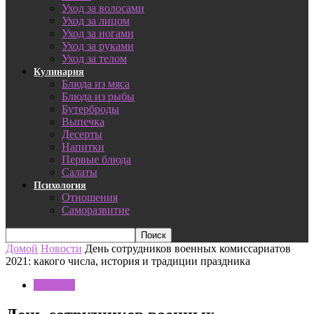
Уход за волосами
Уход за лицом
Уход за ногами
Уход за руками
Уход за телом
Кулинария
Блюда из мяса
Блюда из рыбы
Бутерброды
Выпечка
Десерты
Напитки
Первые блюда
Салаты
Психология
Отношения
Саморазвитие
Домой
Новости
День сотрудников военных комиссариатов
2021: какого числа, история и традиции праздника
Новости