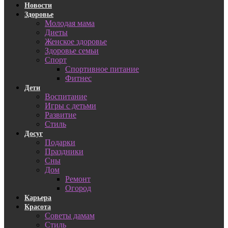
Новости
Здоровье
Молодая мама
Диеты
Женское здоровье
Здоровье семьи
Спорт
Спортивное питание
Фитнес
Дети
Воспитание
Игры с детьми
Развитие
Стиль
Досуг
Подарки
Праздники
Сны
Дом
Ремонт
Огород
Карьера
Красота
Советы дамам
Стиль