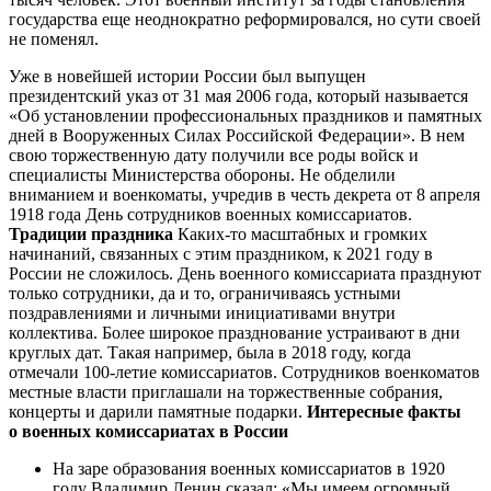
государства еще неоднократно реформировался, но сути своей
не поменял.
Уже в новейшей истории России был выпущен
президентский указ от 31 мая 2006 года, который называется
«Об установлении профессиональных праздников и памятных
дней в Вооруженных Силах Российской Федерации». В нем
свою торжественную дату получили все роды войск и
специалисты Министерства обороны. Не обделили
вниманием и военкоматы, учредив в честь декрета от 8 апреля
1918 года День сотрудников военных комиссариатов.
Традиции праздника
Каких-то масштабных и громких
начинаний, связанных с этим праздником, к 2021 году в
России не сложилось. День военного комиссариата празднуют
только сотрудники, да и то, ограничиваясь устными
поздравлениями и личными инициативами внутри
коллектива. Более широкое празднование устраивают в дни
круглых дат. Такая например, была в 2018 году, когда
отмечали 100-летие комиссариатов. Сотрудников военкоматов
местные власти приглашали на торжественные собрания,
концерты и дарили памятные подарки.
Интересные факты
о военных комиссариатах в России
На заре образования военных комиссариатов в 1920
году Владимир Ленин сказал: «Мы имеем огромный