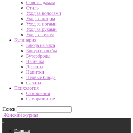
Советы дамам
Стиль
Уход за волосами
Уход за лицом
Уход за ногами
Уход за руками
Уход за телом
Кулинария
Блюда из мяса
Блюда из рыбы
Бутерброды
Выпечка
Десерты
Напитки
Первые блюда
Салаты
Психология
Отношения
Саморазвитие
Поиск
Женский журнал
Главная