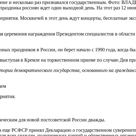
звание и несколько раз признавался государственным. Фото: 
праздника россиян ждет один выходной день. На этот раз 12 июн
оприятия. Москвичей в этот день ждут концерты, бесплатные экс
я церемония награждения Президентом специалистов в области на
ных праздников в России, он берет начало с 1990 года, когда б
выступая в Кремле на торжественном приеме по случаю Дня при
ории демократического государства, основанного на граждански
риятия.
рическим для новой постсоветской России дважды.
гда еще РСФСР принял Декларацию о государственном суверените
 для всех граждан, политических партий и общественных органи