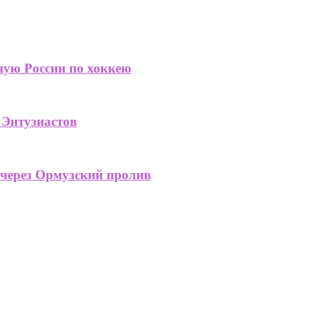
ную России по хоккею
 Энтузиастов
 через Ормузский пролив