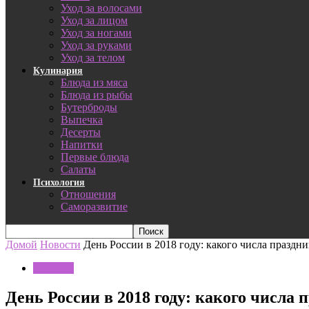
Уход за волосами
Уход за лицом
Уход за ногами
Уход за руками
Уход за телом
Кулинария
Блюда из мяса
Блюда из рыбы
Бутерброды
Выпечка
Десерты
Напитки
Первые блюда
Салаты
Психология
Отношения
Саморазвитие
Домой
Новости
День России в 2018 году: какого числа праздн
Новости
День России в 2018 году: какого числа 