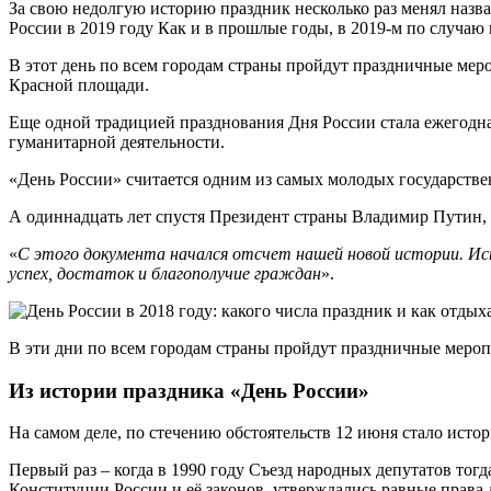
За свою недолгую историю праздник несколько раз менял на
России в 2019 году Как и в прошлые годы, в 2019-м по случаю 
В этот день по всем городам страны пройдут праздничные мер
Красной площади.
Еще одной традицией празднования Дня России стала ежегодна
гуманитарной деятельности.
«День России» считается одним из самых молодых государствен
А одиннадцать лет спустя Президент страны Владимир Путин, 
«
С этого документа начался отсчет нашей новой истории. Ист
успех, достаток и благополучие граждан
».
В эти дни по всем городам страны пройдут праздничные мероп
Из истории праздника «День России»
На самом деле, по стечению обстоятельств 12 июня стало исто
Первый раз – когда в 1990 году Съезд народных депутатов то
Конституции России и её законов, утверждались равные права