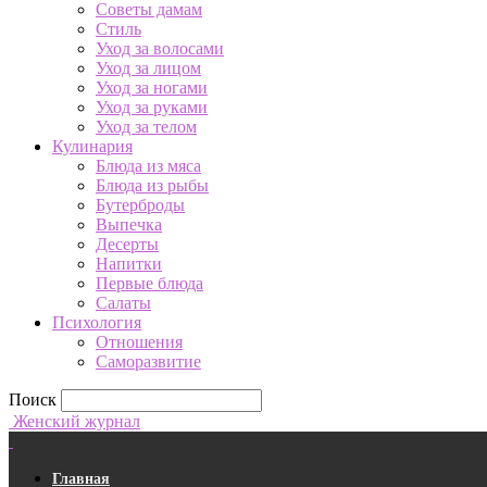
Советы дамам
Стиль
Уход за волосами
Уход за лицом
Уход за ногами
Уход за руками
Уход за телом
Кулинария
Блюда из мяса
Блюда из рыбы
Бутерброды
Выпечка
Десерты
Напитки
Первые блюда
Салаты
Психология
Отношения
Саморазвитие
Поиск
Женский журнал
Главная