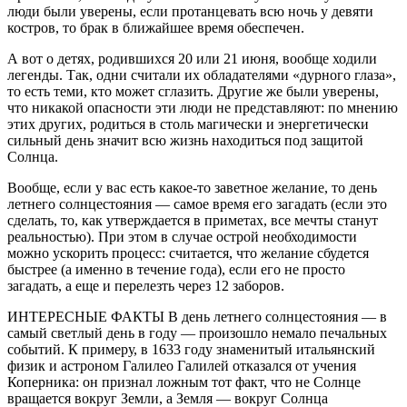
люди были уверены, если протанцевать всю ночь у девяти
костров, то брак в ближайшее время обеспечен.
А вот о детях, родившихся 20 или 21 июня, вообще ходили
легенды. Так, одни считали их обладателями «дурного глаза»,
то есть теми, кто может сглазить. Другие же были уверены,
что никакой опасности эти люди не представляют: по мнению
этих других, родиться в столь магически и энергетически
сильный день значит всю жизнь находиться под защитой
Солнца.
Вообще, если у вас есть какое-то заветное желание, то день
летнего солнцестояния — самое время его загадать (если это
сделать, то, как утверждается в приметах, все мечты станут
реальностью). При этом в случае острой необходимости
можно ускорить процесс: считается, что желание сбудется
быстрее (а именно в течение года), если его не просто
загадать, а еще и перелезть через 12 заборов.
ИНТЕРЕСНЫЕ ФАКТЫ В день летнего солнцестояния — в
самый светлый день в году — произошло немало печальных
событий. К примеру, в 1633 году знаменитый итальянский
физик и астроном Галилео Галилей отказался от учения
Коперника: он признал ложным тот факт, что не Солнце
вращается вокруг Земли, а Земля — вокруг Солнца