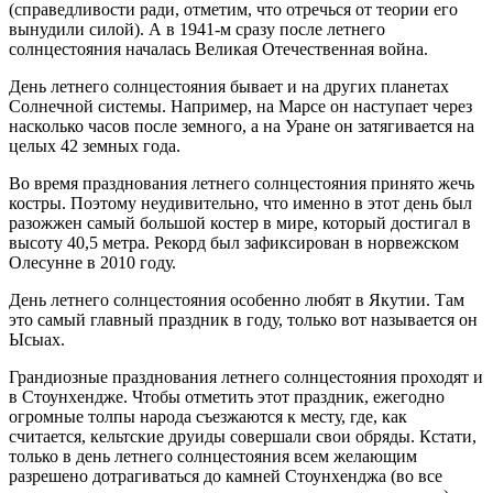
(справедливости ради, отметим, что отречься от теории его
вынудили силой). А в 1941-м сразу после летнего
солнцестояния началась Великая Отечественная война.
День летнего солнцестояния бывает и на других планетах
Солнечной системы. Например, на Марсе он наступает через
насколько часов после земного, а на Уране он затягивается на
целых 42 земных года.
Во время празднования летнего солнцестояния принято жечь
костры. Поэтому неудивительно, что именно в этот день был
разожжен самый большой костер в мире, который достигал в
высоту 40,5 метра. Рекорд был зафиксирован в норвежском
Олесунне в 2010 году.
День летнего солнцестояния особенно любят в Якутии. Там
это самый главный праздник в году, только вот называется он
Ысыах.
Грандиозные празднования летнего солнцестояния проходят и
в Стоунхендже. Чтобы отметить этот праздник, ежегодно
огромные толпы народа съезжаются к месту, где, как
считается, кельтские друиды совершали свои обряды. Кстати,
только в день летнего солнцестояния всем желающим
разрешено дотрагиваться до камней Стоунхенджа (во все