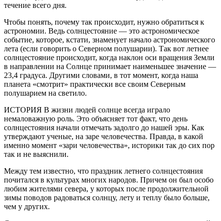
течение всего дня.
Чтобы понять, почему так происходит, нужно обратиться к
астрономии. Ведь солнцестояние — это астрономическое
событие, которое, кстати, знаменует начало астрономического
лета (если говорить о Северном полушарии). Так вот летнее
солнцестояние происходит, когда наклон оси вращения Земли
в направлении на Солнце принимает наименьшее значение —
23,4 градуса. Другими словами, в тот момент, когда наша
планета «смотрит» практически все своим Северным
полушарием на светило.
ИСТОРИЯ В жизни людей солнце всегда играло
немаловажную роль. Это объясняет тот факт, что день
солнцестояния начали отмечать задолго до нашей эры. Как
утверждают ученые, на заре человечества. Правда, в какой
именно момент «зари человечества», историки так до сих пор
так и не выяснили.
Между тем известно, что праздник летнего солнцестояния
почитался в культурах многих народов. Причем он был особо
любим жителями севера, у которых после продолжительной
зимы поводов радоваться солнцу, лету и теплу было больше,
чем у других.