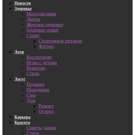
Новости
Здоровье
Молодая мама
Диеты
Женское здоровье
Здоровье семьи
Спорт
Спортивное питание
Фитнес
Дети
Воспитание
Игры с детьми
Развитие
Стиль
Досуг
Подарки
Праздники
Сны
Дом
Ремонт
Огород
Карьера
Красота
Советы дамам
Стиль