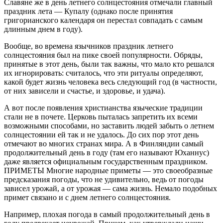
Славяне же в день летнего солнцестояния отмечали главный
праздник лета — Купалу (однако после принятия
григорианского календаря он перестал совпадать с самым
длинным днем в году).
Вообще, во времена язычников праздник летнего
солнцестояния был на пике своей популярности. Обряды,
принятые в этот день, были так важны, что мало кто решался
их игнорировать: считалось, что эти ритуалы определяют,
какой будет жизнь человека весь следующий год (в частности,
от них зависели и счастье, и здоровье, и удача).
А вот после появления христианства языческие традиции
стали не в почете. Церковь пыталась запретить их всеми
возможными способами, но заставить людей забыть о летнем
солнцестоянии ей так и не удалось. До сих пор этот день
отмечают во многих странах мира. А в Финляндии самый
продолжительный день в году (там его называют Юханнус)
даже является официальным государственным праздником.
ПРИМЕТЫ Многие народные приметы — это своеобразные
предсказания погоды, что не удивительно, ведь от погоды
зависел урожай, а от урожая — сама жизнь. Немало подобных
примет связано и с днем летнего солнцестояния.
Например, плохая погода в самый продолжительный день в