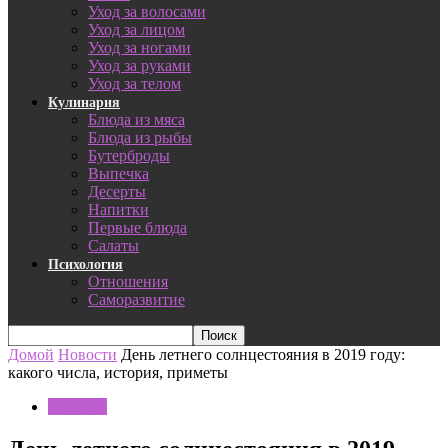
Уход за волосами
Уход за лицом
Уход за ногами
Уход за руками
Уход за телом
Кулинария
Блюда из мяса
Блюда из рыбы
Бутерброды
Выпечка
Десерты
Напитки
Первые блюда
Салаты
Психология
Отношения
Саморазвитие
Домой
Новости
День летнего солнцестояния в 2019 году:
какого числа, история, приметы
Новости