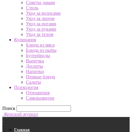
Советы дамам
Стиль
Уход за волосами
Уход за лицом
Уход за ногами
Уход за руками
Уход за телом
Кулинария
Блюда из мяса
Блюда из рыбы
Бутерброды
Выпечка
Десерты
Напитки
Первые блюда
Салаты
Психология
Отношения
Саморазвитие
Поиск
Женский журнал
Главная