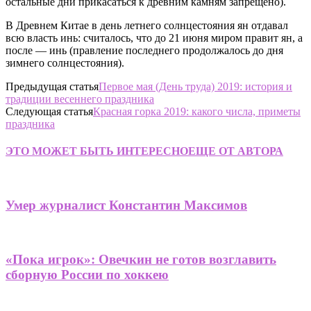
остальные дни прикасаться к древним камням запрещено).
В Древнем Китае в день летнего солнцестояния ян отдавал
всю власть инь: считалось, что до 21 июня миром правит ян, а
после — инь (правление последнего продолжалось до дня
зимнего солнцестояния).
Предыдущая статья
Первое мая (День труда) 2019: история и
традиции весеннего праздника
Следующая статья
Красная горка 2019: какого числа, приметы
праздника
ЭТО МОЖЕТ БЫТЬ ИНТЕРЕСНО
ЕЩЕ ОТ АВТОРА
Умер журналист Константин Максимов
«Пока игрок»: Овечкин не готов возглавить
сборную России по хоккею