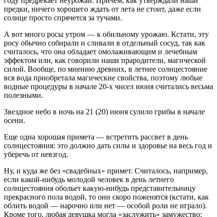
году предрекает неурожай. Причем, как утверждали наши
предки, ничего хорошего ждать от лета не стоит, даже если
солнце просто спрячется за тучами.
А вот много росы утром — к обильному урожаю. Кстати, эту
росу обычно собирали и сливали в отдельный сосуд, так как
считалось, что она обладает омолаживающим и лечебным
эффектом или, как говорили наши прародители, магической
силой. Вообще, по мнению древних, в летнее солнцестояние
вся вода приобретала магические свойства, поэтому любые
водные процедуры в начале 20-х чисел июня считались весьма
полезными.
Звездное небо в ночь на 21 (20) июня сулило грибы в начале
осени.
Еще одна хорошая примета — встретить рассвет в день
солнцестояния: это должно дать силы и здоровье на весь год и
уберечь от невзгод.
Ну, и куда же без «свадебных» примет. Считалось, например,
если какой-нибудь молодой человек в день летнего
солнцестояния обольет какую-нибудь представительницу
прекрасного пола водой, то они скоро поженятся (кстати, как
облить водой — нарочно или нет — особой роли не играло).
Кроме того, любая девушка могла «заслужить» замужество: