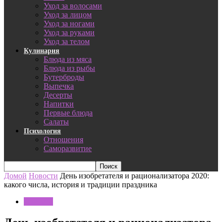
Уход за волосами
Уход за лицом
Уход за ногами
Уход за руками
Уход за телом
Кулинария
Блюда из мяса
Блюда из рыбы
Бутерброды
Выпечка
Десерты
Напитки
Первые блюда
Салаты
Психология
Отношения
Саморазвитие
Домой
Новости
День изобретателя и рационализатора 2020:
какого числа, история и традиции праздника
Новости