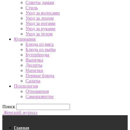
Советы дамам
Стиль
Уход за волосами
Уход за лицом
Уход за ногами
Уход за руками
Уход за телом
Кулинария
Блюда из мяса
Блюда из рыбы
Бутерброды
Выпечка
Десерты
Напитки
Первые блюда
Салаты
Психология
Отношения
Саморазвитие
Поиск
Женский журнал
Главная