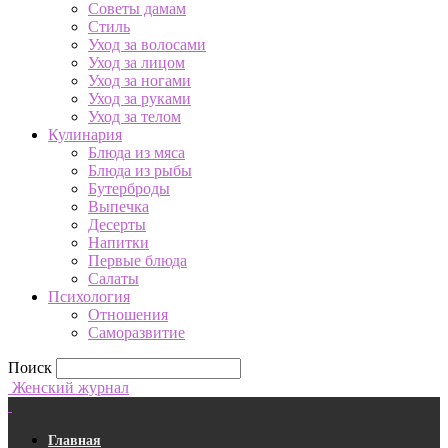
Советы дамам
Стиль
Уход за волосами
Уход за лицом
Уход за ногами
Уход за руками
Уход за телом
Кулинария
Блюда из мяса
Блюда из рыбы
Бутерброды
Выпечка
Десерты
Напитки
Первые блюда
Салаты
Психология
Отношения
Саморазвитие
Поиск
Женский журнал
Главная