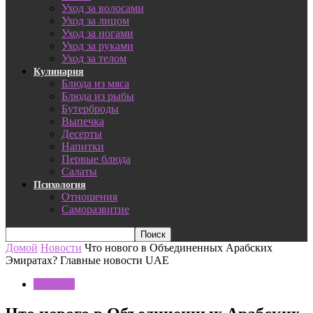
Уход за волосами
Уход за лицом
Уход за ногами
Уход за руками
Уход за телом
Кулинария
Блюда из мяса
Блюда из рыбы
Бутерброды
Выпечка
Десерты
Напитки
Первые блюда
Салаты
Психология
Отношения
Саморазвитие
Домой
Новости
Что нового в Объединенных Арабских
Эмиратах? Главные новости UAE
Новости