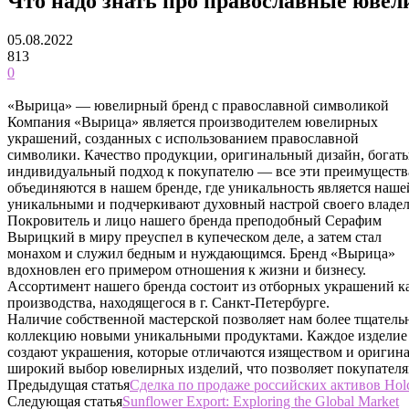
Что надо знать про православные юве
05.08.2022
813
0
«Вырица» — ювелирный бренд с православной символикой
Компания «Вырица» является производителем ювелирных
украшений, созданных с использованием православной
символики. Качество продукции, оригинальный дизайн, богаты
индивидуальный подход к покупателю — все эти преимуществ
объединяются в нашем бренде, где уникальность является наш
уникальными и подчеркивают духовный настрой своего владель
Покровитель и лицо нашего бренда преподобный Серафим
Вырицкий в миру преуспел в купеческом деле, а затем стал
монахом и служил бедным и нуждающимся. Бренд «Вырица»
вдохновлен его примером отношения к жизни и бизнесу.
Ассортимент нашего бренда состоит из отборных украшений ка
производства, находящегося в г. Санкт-Петербурге.
Наличие собственной мастерской позволяет нам более тщательн
коллекцию новыми уникальными продуктами. Каждое изделие бр
создают украшения, которые отличаются изяществом и оригина
широкий выбор ювелирных изделий, что позволяет покупателям
Предыдущая статья
Сделка по продаже российских активов Hol
Следующая статья
Sunflower Export: Exploring the Global Market