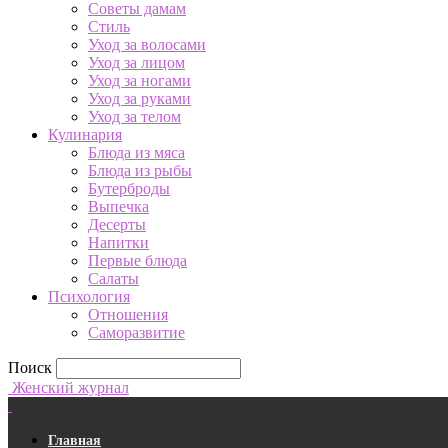
Советы дамам
Стиль
Уход за волосами
Уход за лицом
Уход за ногами
Уход за руками
Уход за телом
Кулинария
Блюда из мяса
Блюда из рыбы
Бутерброды
Выпечка
Десерты
Напитки
Первые блюда
Салаты
Психология
Отношения
Саморазвитие
Поиск
Женский журнал
Главная