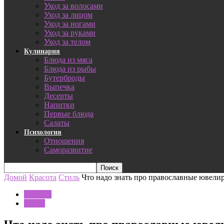
Уход за волосами
Уход за лицом
Уход за ногами
Уход за руками
Уход за телом
Кулинария
Блюда из мяса
Блюда из рыбы
Бутерброды
Выпечка
Десерты
Напитки
Первые блюда
Салаты
Психология
Отношения
Саморазвитие
Домой
Красота
Стиль
Что надо знать про православные ювели
Красота
Стиль