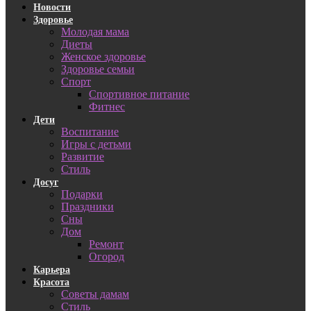
Новости
Здоровье
Молодая мама
Диеты
Женское здоровье
Здоровье семьи
Спорт
Спортивное питание
Фитнес
Дети
Воспитание
Игры с детьми
Развитие
Стиль
Досуг
Подарки
Праздники
Сны
Дом
Ремонт
Огород
Карьера
Красота
Советы дамам
Стиль