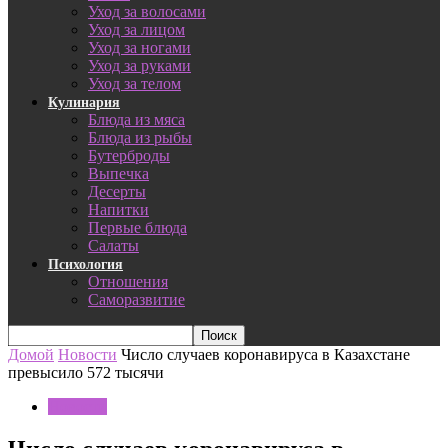
Уход за волосами
Уход за лицом
Уход за ногами
Уход за руками
Уход за телом
Кулинария
Блюда из мяса
Блюда из рыбы
Бутерброды
Выпечка
Десерты
Напитки
Первые блюда
Салаты
Психология
Отношения
Саморазвитие
Домой
Новости
Число случаев коронавируса в Казахстане
превысило 572 тысячи
Новости