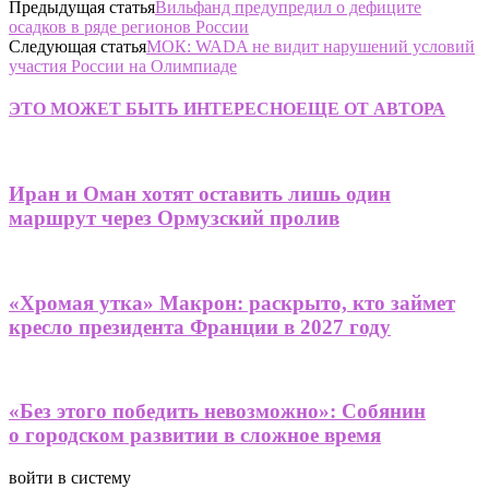
Предыдущая статья
Вильфанд предупредил о дефиците
осадков в ряде регионов России
Следующая статья
МОК: WADA не видит нарушений условий
участия России на Олимпиаде
ЭТО МОЖЕТ БЫТЬ ИНТЕРЕСНО
ЕЩЕ ОТ АВТОРА
Иран и Оман хотят оставить лишь один
маршрут через Ормузский пролив
«Хромая утка» Макрон: раскрыто, кто займет
кресло президента Франции в 2027 году
«Без этого победить невозможно»: Собянин
о городском развитии в сложное время
войти в систему