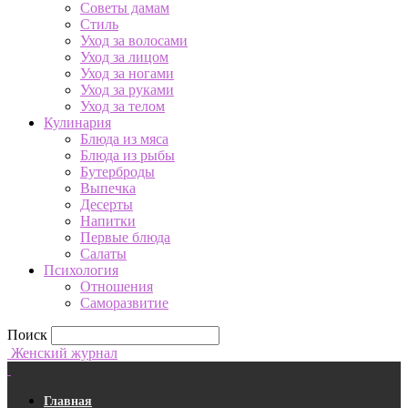
Советы дамам
Стиль
Уход за волосами
Уход за лицом
Уход за ногами
Уход за руками
Уход за телом
Кулинария
Блюда из мяса
Блюда из рыбы
Бутерброды
Выпечка
Десерты
Напитки
Первые блюда
Салаты
Психология
Отношения
Саморазвитие
Поиск
Женский журнал
Главная