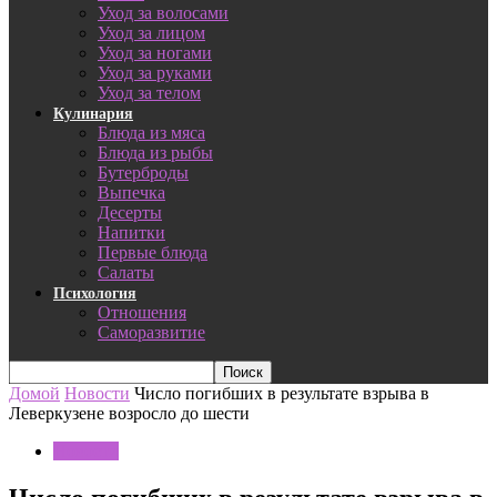
Уход за волосами
Уход за лицом
Уход за ногами
Уход за руками
Уход за телом
Кулинария
Блюда из мяса
Блюда из рыбы
Бутерброды
Выпечка
Десерты
Напитки
Первые блюда
Салаты
Психология
Отношения
Саморазвитие
Домой
Новости
Число погибших в результате взрыва в
Леверкузене возросло до шести
Новости