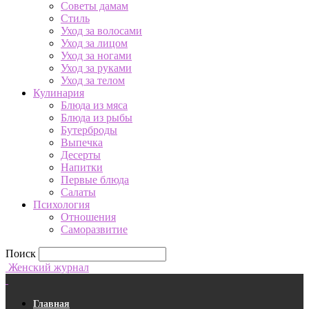
Советы дамам
Стиль
Уход за волосами
Уход за лицом
Уход за ногами
Уход за руками
Уход за телом
Кулинария
Блюда из мяса
Блюда из рыбы
Бутерброды
Выпечка
Десерты
Напитки
Первые блюда
Салаты
Психология
Отношения
Саморазвитие
Поиск
Женский журнал
Главная