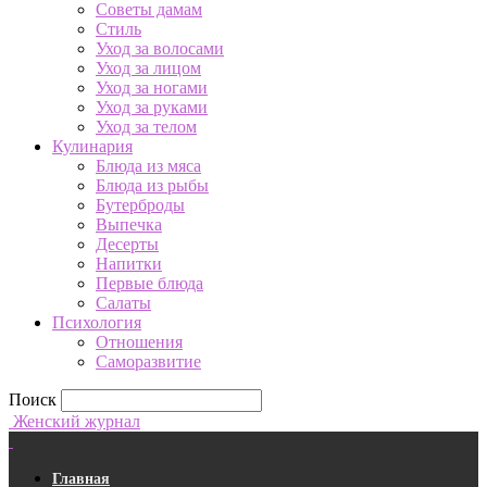
Советы дамам
Стиль
Уход за волосами
Уход за лицом
Уход за ногами
Уход за руками
Уход за телом
Кулинария
Блюда из мяса
Блюда из рыбы
Бутерброды
Выпечка
Десерты
Напитки
Первые блюда
Салаты
Психология
Отношения
Саморазвитие
Поиск
Женский журнал
Главная