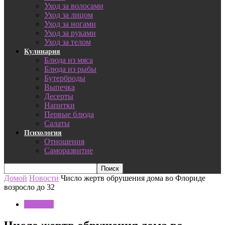
Уход за волосами
Уход за лицом
Уход за ногами
Уход за руками
Уход за телом
Кулинария
Блюда из мяса
Блюда из рыбы
Бутерброды
Выпечка
Десерты
Напитки
Первые блюда
Салаты
Психология
Отношения
Саморазвитие
Домой
Новости
Число жертв обрушения дома во Флориде
возросло до 32
Новости