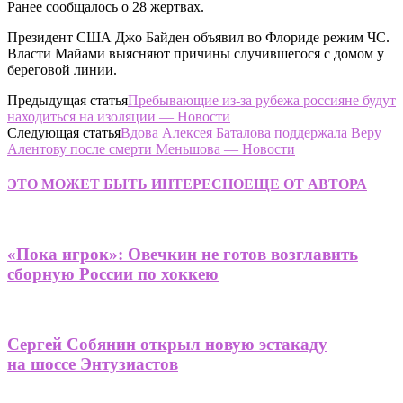
Ранее сообщалось о 28 жертвах.
Президент США Джо Байден объявил во Флориде режим ЧС.
Власти Майами выясняют причины случившегося c домом у
береговой линии.
Предыдущая статья
Пребывающие из-за рубежа россияне будут
находиться на изоляции — Новости
Следующая статья
Вдова Алексея Баталова поддержала Веру
Алентову после смерти Меньшова — Новости
ЭТО МОЖЕТ БЫТЬ ИНТЕРЕСНО
ЕЩЕ ОТ АВТОРА
«Пока игрок»: Овечкин не готов возглавить
сборную России по хоккею
Сергей Собянин открыл новую эстакаду
на шоссе Энтузиастов