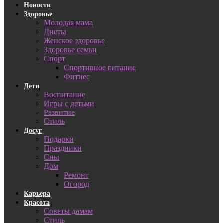
Новости
Здоровье
Молодая мама
Диеты
Женское здоровье
Здоровье семьи
Спорт
Спортивное питание
Фитнес
Дети
Воспитание
Игры с детьми
Развитие
Стиль
Досуг
Подарки
Праздники
Сны
Дом
Ремонт
Огород
Карьера
Красота
Советы дамам
Стиль