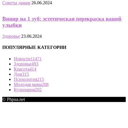
Советы дамам
26.06.2024
Винир на 1 зуб: эстетическая перекраска вашей
улыбки
Здоровье
23.06.2024
ПОПУЛЯРНЫЕ КАТЕГОРИИ
Новости
11471
Здоровье
493
Красота
414
Дом
315
Психология
215
Молодая мама
208
Кулинария
202
© Phpua.net