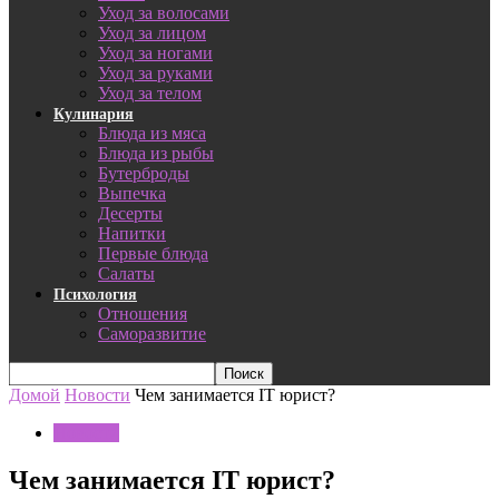
Уход за волосами
Уход за лицом
Уход за ногами
Уход за руками
Уход за телом
Кулинария
Блюда из мяса
Блюда из рыбы
Бутерброды
Выпечка
Десерты
Напитки
Первые блюда
Салаты
Психология
Отношения
Саморазвитие
Домой
Новости
Чем занимается IT юрист?
Новости
Чем занимается IT юрист?