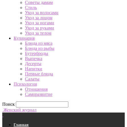
Советы дамам
Стиль
Уход за волосами
Уход за лицом
Уход за ногами
Уход за руками
Уход за телом
Кулинария
Блюда из мяса
Блюда из рыбы
Бутерброды
Выпечка
Десерты
Напитки
Первые блюда
Салаты
Психология
Отношения
Саморазвитие
Поиск
Женский журнал
Главная