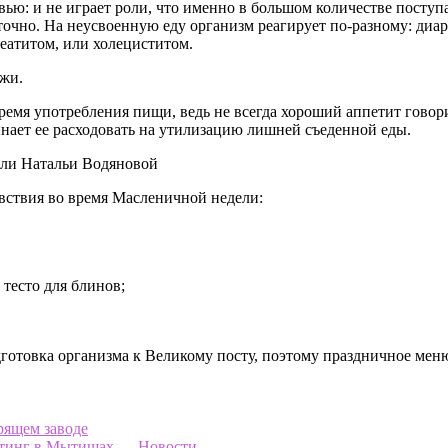
вью: и не играет роли, что именно в большом количестве поступ
очно. На неусвоенную еду организм реагирует по-разному: диар
еатитом, или холециститом.
ожи.
емя употребления пищи, ведь не всегда хороший аппетит говорит
чинает ее расходовать на утилизацию лишней съеденной еды.
ели Натальи Водяновой
вствия во время Масленичной недели:
 тесто для блинов;
одготовка организма к Великому посту, поэтому праздничное м
орящем заводе
митинг в Мытищах — Новости