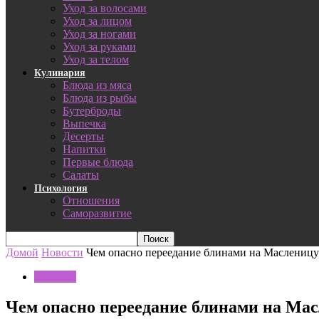
Уход за волосами
Уход за лицом
Уход за ногами
Уход за руками
Уход за телом
Кулинария
Блюда из мяса
Блюда из рыбы
Бутерброды
Выпечка
Десерты
Напитки
Первые блюда
Салаты
Психология
Отношения
Саморазвитие
Домой
Новости
Чем опасно переедание блинами на Масленицу
Новости
Чем опасно переедание блинами на Ма