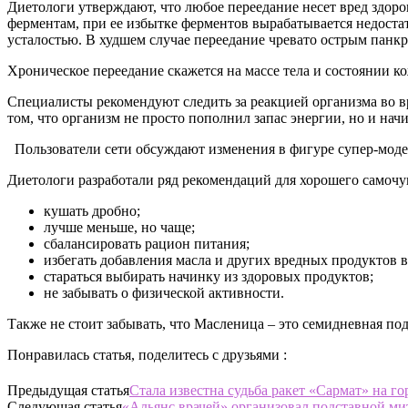
Диетологи утверждают, что любое переедание несет вред здоро
ферментам, при ее избытке ферментов вырабатывается недостат
усталостью. В худшем случае переедание чревато острым панкр
Хроническое переедание скажется на массе тела и состоянии к
Специалисты рекомендуют следить за реакцией организма во вр
том, что организм не просто пополнил запас энергии, но и на
Пользователи сети обсуждают изменения в фигуре супер-мод
Диетологи разработали ряд рекомендаций для хорошего самочу
кушать дробно;
лучше меньше, но чаще;
сбалансировать рацион питания;
избегать добавления масла и других вредных продуктов в
стараться выбирать начинку из здоровых продуктов;
не забывать о физической активности.
Также не стоит забывать, что Масленица – это семидневная п
Понравилась статья, поделитесь с друзьями :
Предыдущая статья
Стала известна судьба ракет «Сармат» на г
Следующая статья
«Альянс врачей» организовал подставной 