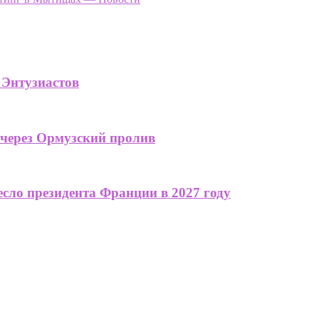
 Энтузиастов
 через Ормузский пролив
сло президента Франции в 2027 году