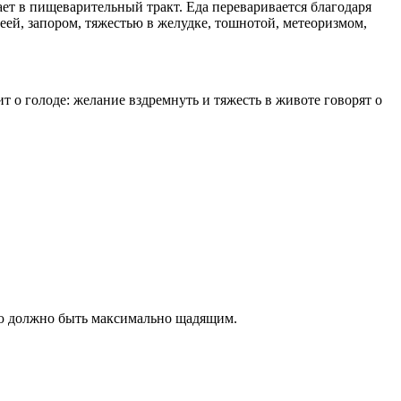
ает в пищеварительный тракт. Еда переваривается благодаря
еей, запором, тяжестью в желудке, тошнотой, метеоризмом,
 о голоде: желание вздремнуть и тяжесть в животе говорят о
еню должно быть максимально щадящим.