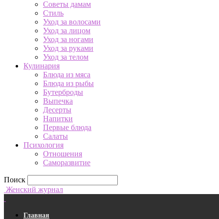
Советы дамам
Стиль
Уход за волосами
Уход за лицом
Уход за ногами
Уход за руками
Уход за телом
Кулинария
Блюда из мяса
Блюда из рыбы
Бутерброды
Выпечка
Десерты
Напитки
Первые блюда
Салаты
Психология
Отношения
Саморазвитие
Поиск
Женский журнал
Главная