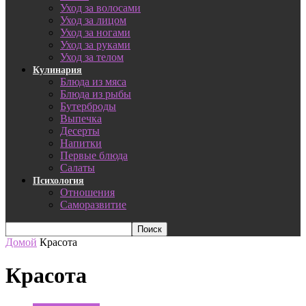
Уход за волосами
Уход за лицом
Уход за ногами
Уход за руками
Уход за телом
Кулинария
Блюда из мяса
Блюда из рыбы
Бутерброды
Выпечка
Десерты
Напитки
Первые блюда
Салаты
Психология
Отношения
Саморазвитие
Домой
Красота
Красота