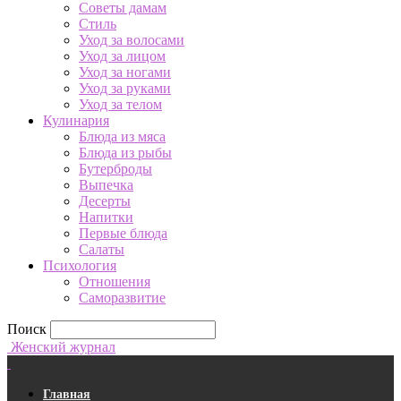
Советы дамам
Стиль
Уход за волосами
Уход за лицом
Уход за ногами
Уход за руками
Уход за телом
Кулинария
Блюда из мяса
Блюда из рыбы
Бутерброды
Выпечка
Десерты
Напитки
Первые блюда
Салаты
Психология
Отношения
Саморазвитие
Поиск
Женский журнал
Главная