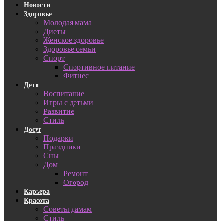
Новости
Здоровье
Молодая мама
Диеты
Женское здоровье
Здоровье семьи
Спорт
Спортивное питание
Фитнес
Дети
Воспитание
Игры с детьми
Развитие
Стиль
Досуг
Подарки
Праздники
Сны
Дом
Ремонт
Огород
Карьера
Красота
Советы дамам
Стиль