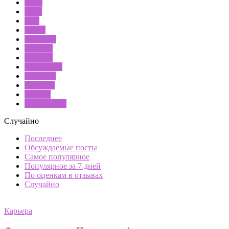
Авто
Дети
Дом
Досуг
Здоровье
Карьера
Красота
Кулинария
Напитки
Новости
Огород
Психология
Случайно
Последнее
Обсуждаемые посты
Самое популярное
Популярное за 7 дней
По оценкам в отзывах
Случайно
Карьера