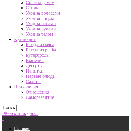
Советы дамам
Стиль
Уход за волосами
Уход за лицом
Уход за ногами
Уход за руками
Уход за телом
Кулинария
Блюда из мяса
Блюда из рыбы
Бутерброды
Выпечка
Десерты
Напитки
Первые блюда
Салаты
Психология
Отношения
Саморазвитие
Поиск
Женский журнал
Главная