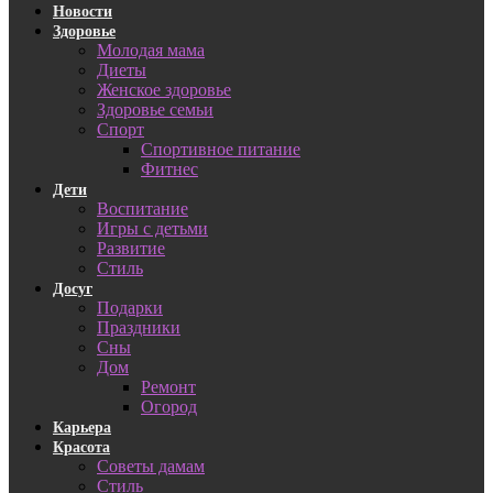
Новости
Здоровье
Молодая мама
Диеты
Женское здоровье
Здоровье семьи
Спорт
Спортивное питание
Фитнес
Дети
Воспитание
Игры с детьми
Развитие
Стиль
Досуг
Подарки
Праздники
Сны
Дом
Ремонт
Огород
Карьера
Красота
Советы дамам
Стиль