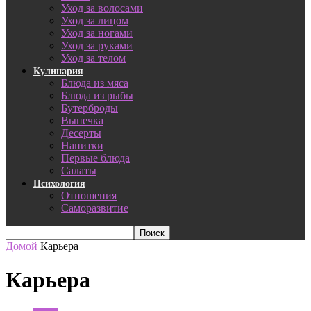
Уход за волосами
Уход за лицом
Уход за ногами
Уход за руками
Уход за телом
Кулинария
Блюда из мяса
Блюда из рыбы
Бутерброды
Выпечка
Десерты
Напитки
Первые блюда
Салаты
Психология
Отношения
Саморазвитие
Домой
Карьера
Карьера