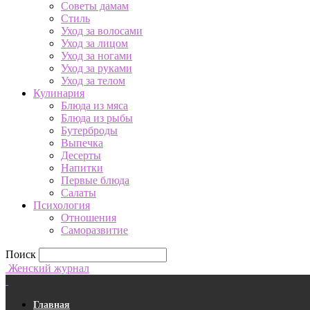
Советы дамам
Стиль
Уход за волосами
Уход за лицом
Уход за ногами
Уход за руками
Уход за телом
Кулинария
Блюда из мяса
Блюда из рыбы
Бутерброды
Выпечка
Десерты
Напитки
Первые блюда
Салаты
Психология
Отношения
Саморазвитие
Поиск
Женский журнал
Главная