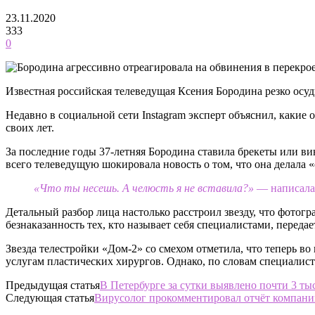
23.11.2020
333
0
Известная российская телеведущая Ксения Бородина резко осуд
Недавно в социальной сети Instagram эксперт объяснил, каки
своих лет.
За последние годы 37-летняя Бородина ставила брекеты или в
всего телеведущую шокировала новость о том, что она делала 
«Что ты несешь. А челюсть я не вставила?»
— написала а
Детальный разбор лица настолько расстроил звезду, что фотог
безнаказанность тех, кто называет себя специалистами, переда
Звезда телестройки «Дом-2» со смехом отметила, что теперь во
услугам пластических хирургов. Однако, по словам специалист
Предыдущая статья
В Петербурге за сутки выявлено почти 3 ты
Следующая статья
Вирусолог прокомментировал отчёт компании