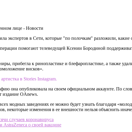
ила экспертов в Сети, которые "по полочкам" разложили, какие 
е операции помогают телеведущей Ксении Бородиной поддерживат
иниры, прибегла к ринопластике и блефаропластике, а также уда
«омоложение висков».
ртистка в Stories Instagram.
рафию она опубликовала на своем официальном аккаунте. По слов
ет издание OAnews.
 всех модных заведениях ее можно будет узнать благодаря «моло
ов, некоторые изменения в ее внешности нельзя объяснить иначе
сячи случаев коронавируса
 AstraZeneca о своей вакцине