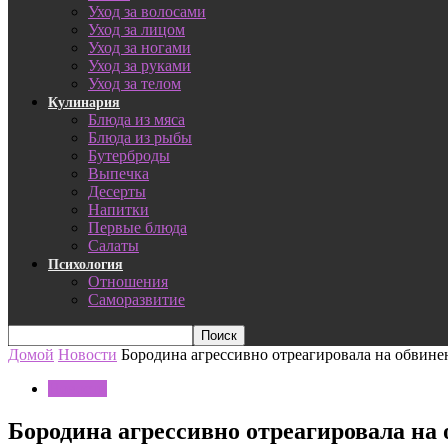
Уход за волосами
Уход за лицом
Уход за ногами
Уход за руками
Уход за телом
Кулинария
Блюда из мяса
Блюда из рыбы
Бутерброды
Выпечка
Десерты
Напитки
Первые блюда
Салаты
Психология
Отношения
Саморазвитие
Домой
Новости
Бородина агрессивно отреагировала на обвин
Новости
Бородина агрессивно отреагировала на