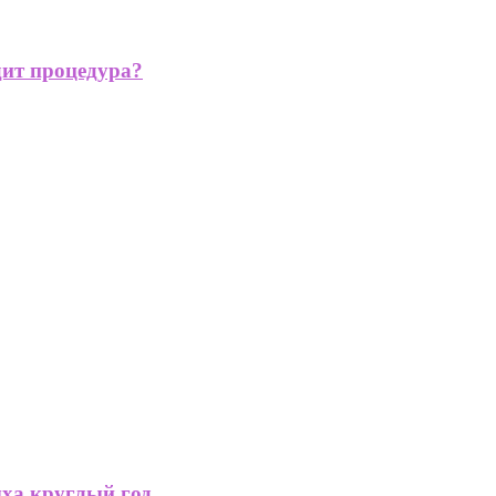
дит процедура?
ыха круглый год