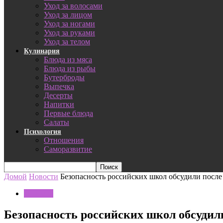
Уход за волосами
Уход за лицом
Уход за ногами
Уход за руками
Уход за телом
Кулинария
Блюда из мяса
Блюда из рыбы
Бутерброды
Выпечка
Десерты
Напитки
Первые блюда
Салаты
Психология
Отношения
Саморазвитие
Домой
Новости
Безопасность российских школ обсудили посл
Новости
Безопасность российских школ обсудил