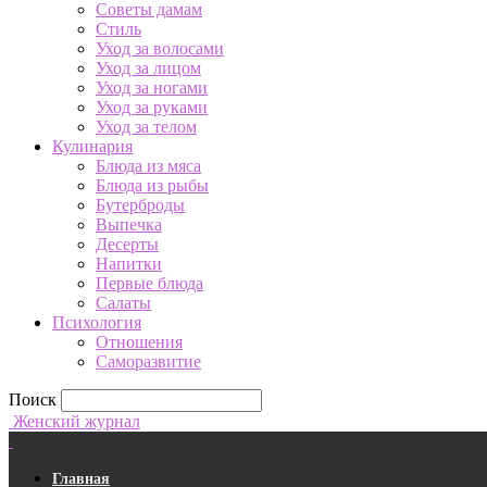
Советы дамам
Стиль
Уход за волосами
Уход за лицом
Уход за ногами
Уход за руками
Уход за телом
Кулинария
Блюда из мяса
Блюда из рыбы
Бутерброды
Выпечка
Десерты
Напитки
Первые блюда
Салаты
Психология
Отношения
Саморазвитие
Поиск
Женский журнал
Главная