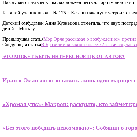
На случай стрельбы в школах должен быть алгоритм действий. 
Бывший ученик школы № 175 в Казани накануне устроил стрель
Детский омбудсмен Анна Кузнецова отметила, что двух пострад
детей в Москву.
Предыдущая статья
Мэр Орла рассказал о возбуждённом против
Следующая статья
В Бразилии выявили более 72 тысяч случаев 
ЭТО МОЖЕТ БЫТЬ ИНТЕРЕСНО
ЕЩЕ ОТ АВТОРА
Иран и Оман хотят оставить лишь один маршрут
«Хромая утка» Макрон: раскрыто, кто займет кре
«Без этого победить невозможно»: Собянин о гор