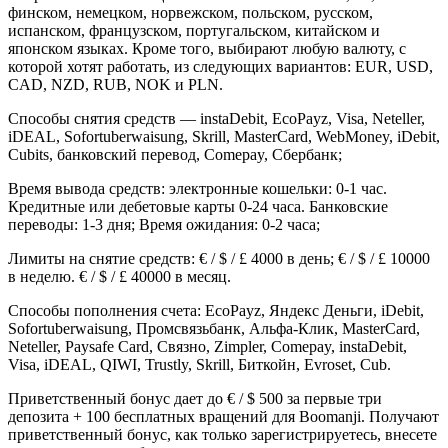
финском, немецком, норвежском, польском, русском,
испанском, французском, португальском, китайском и
японском языках. Кроме того, выбирают любую валюту, с
которой хотят работать, из следующих вариантов: EUR, USD,
CAD, NZD, RUB, NOK и PLN.
Способы снятия средств — instaDebit, EcoPayz, Visa, Neteller,
iDEAL, Sofortuberwaisung, Skrill, MasterCard, WebMoney, iDebit,
Cubits, банковский перевод, Comepay, Сбербанк;
Время вывода средств: электронные кошельки: 0-1 час.
Кредитные или дебетовые карты 0-24 часа. Банковские
переводы: 1-3 дня; Время ожидания: 0-2 часа;
Лимиты на снятие средств: € / $ / £ 4000 в день; € / $ / £ 10000
в неделю. € / $ / £ 40000 в месяц.
Способы пополнения счета: EcoPayz, Яндекс Деньги, iDebit,
Sofortuberwaisung, Промсвязьбанк, Альфа-Клик, MasterCard,
Neteller, Paysafe Card, Связно, Zimpler, Comepay, instaDebit,
Visa, iDEAL, QIWI, Trustly, Skrill, Биткойн, Evroset, Cub.
Приветственный бонус дает до € / $ 500 за первые три
депозита + 100 бесплатных вращений для Boomanji. Получают
приветственный бонус, как только зарегистрируетесь, внесете