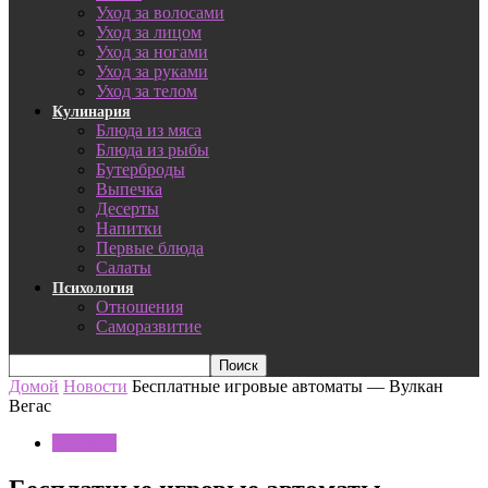
Уход за волосами
Уход за лицом
Уход за ногами
Уход за руками
Уход за телом
Кулинария
Блюда из мяса
Блюда из рыбы
Бутерброды
Выпечка
Десерты
Напитки
Первые блюда
Салаты
Психология
Отношения
Саморазвитие
Домой
Новости
Бесплатные игровые автоматы — Вулкан
Вегас
Новости