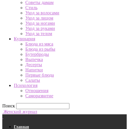
Советы дамам
Стиль
Уход за волосами
Уход за лицом
Уход за ногами
Уход за руками
Уход за телом
Кулинария
Блюда из мяса
Блюда из рыбы
Бутерброды
Выпечка
Десерты
Напитки
Первые блюда
Салаты
Психология
Отношения
Саморазвитие
Поиск
Женский журнал
Главная