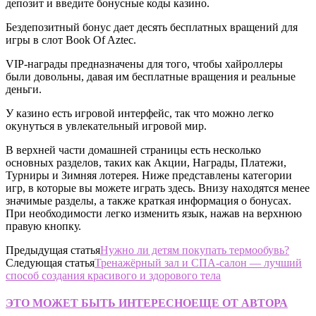
депозит и введите бонусные коды казино.
Бездепозитный бонус дает десять бесплатных вращений для
игры в слот Book Of Aztec.
VIP-награды предназначены для того, чтобы хайроллеры
были довольны, давая им бесплатные вращения и реальные
деньги.
У казино есть игровой интерфейс, так что можно легко
окунуться в увлекательный игровой мир.
В верхней части домашней страницы есть несколько
основных разделов, таких как Акции, Награды, Платежи,
Турниры и Зимняя лотерея. Ниже представлены категории
игр, в которые вы можете играть здесь. Внизу находятся менее
значимые разделы, а также краткая информация о бонусах.
При необходимости легко изменить язык, нажав на верхнюю
правую кнопку.
Предыдущая статья
Нужно ли детям покупать термообувь?
Следующая статья
Тренажёрный зал и СПА-салон — лучший
способ создания красивого и здорового тела
ЭТО МОЖЕТ БЫТЬ ИНТЕРЕСНО
ЕЩЕ ОТ АВТОРА