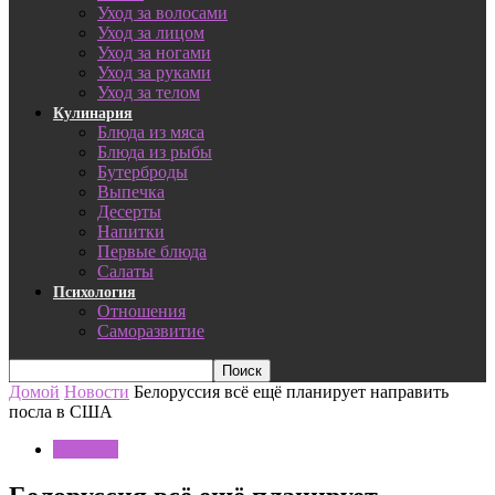
Уход за волосами
Уход за лицом
Уход за ногами
Уход за руками
Уход за телом
Кулинария
Блюда из мяса
Блюда из рыбы
Бутерброды
Выпечка
Десерты
Напитки
Первые блюда
Салаты
Психология
Отношения
Саморазвитие
Домой
Новости
Белоруссия всё ещё планирует направить
посла в США
Новости