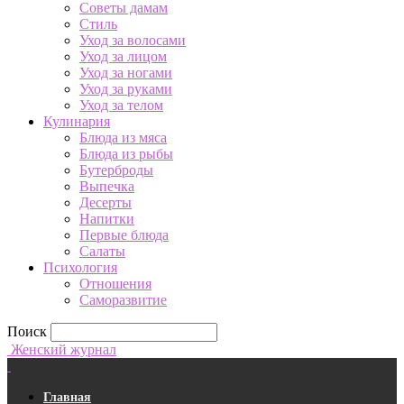
Советы дамам
Стиль
Уход за волосами
Уход за лицом
Уход за ногами
Уход за руками
Уход за телом
Кулинария
Блюда из мяса
Блюда из рыбы
Бутерброды
Выпечка
Десерты
Напитки
Первые блюда
Салаты
Психология
Отношения
Саморазвитие
Поиск
Женский журнал
Главная