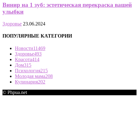
Винир на 1 зуб: эстетическая перекраска вашей
улыбки
Здоровье
23.06.2024
ПОПУЛЯРНЫЕ КАТЕГОРИИ
Новости
11469
Здоровье
493
Красота
414
Дом
315
Психология
215
Молодая мама
208
Кулинария
202
© Phpua.net