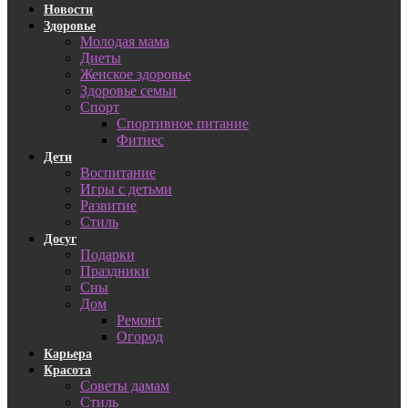
Новости
Здоровье
Молодая мама
Диеты
Женское здоровье
Здоровье семьи
Спорт
Спортивное питание
Фитнес
Дети
Воспитание
Игры с детьми
Развитие
Стиль
Досуг
Подарки
Праздники
Сны
Дом
Ремонт
Огород
Карьера
Красота
Советы дамам
Стиль