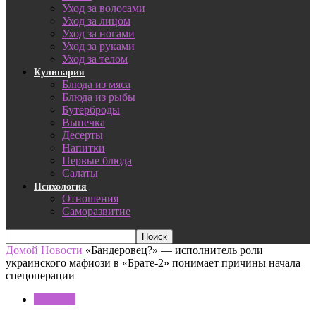
Уход за волосами
Уход за лицом
Уход за ногами
Уход за руками
Уход за телом
Кулинария
Блюда из мяса
Блюда из рыбы
Бутерброды
Выпечка
Десерты
Напитки
Первые блюда
Салаты
Психология
Отношения
Саморазвитие
Домой
Новости
«Бандеровец?» — исполнитель роли
украинского мафиози в «Брате-2» понимает причины начала
спецоперации
Новости