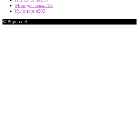
Молодая мама
208
Кулинария
202
© Phpua.net