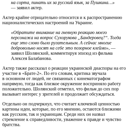
на сорта, пинать их за русский язык, за Пушкина…»
— заявил актер.
Актер крайне отрицательно относится и к распространению
националистических настроений на Украине.
«Обратите внимание на гневную реакцию моего
персонажа на вопрос Сухорукова „Бандеровец?“. Тогда
еще это слово было ругательным. А сейчас многие
добровольно носят на себе это позорное клеймо»
, —
заявил Шолянский, комментируя эпизод из фильма
Алексея Балабанова.
Актер также рассказал о реакции украинской диаспоры на его
участие в «Брате-2». По его словам, критика звучала
в основном от людей, не связанных с кинематографом
напрямую, тогда как близкое окружение восприняло работу
положительно. Шолянский отметил, что фильм до сих пор
вызывает интерес у зрителей и продолжает обсуждаться.
Отдельно он подчеркнул, что считает ключевой ценностью
картины идеи, которые, по его мнению, остаются близкими
как русским, так и украинцам. Среди них он назвал
стремление к справедливости, уважение к правде и чувство
братства.