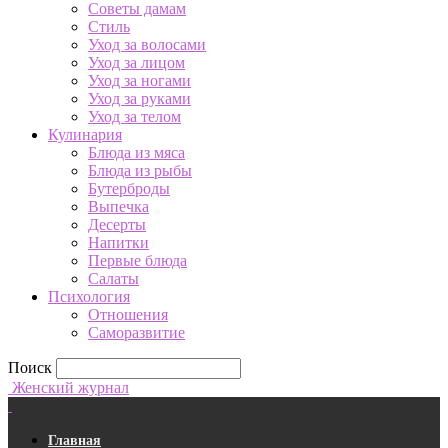
Советы дамам
Стиль
Уход за волосами
Уход за лицом
Уход за ногами
Уход за руками
Уход за телом
Кулинария
Блюда из мяса
Блюда из рыбы
Бутерброды
Выпечка
Десерты
Напитки
Первые блюда
Салаты
Психология
Отношения
Саморазвитие
Поиск
Женский журнал
Главная