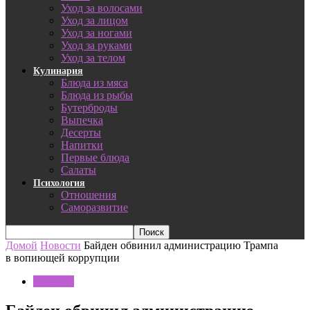
Уход за волосами
Уход за лицом
Уход за ногами
Уход за руками
Уход за телом
Кулинария
Блюда из мяса
Блюда из рыбы
Бутерброды
Выпечка
Десерты
Напитки
Первые блюда
Салаты
Психология
Отношения
Саморазвитие
Домой
Новости
Байден обвинил администрацию Трампа
в вопиющей коррупции
Новости