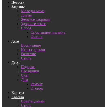
Новости
Здоровье
Молодая мама
Диеты
Женское здоровье
Здоровье семьи
Спорт
Спортивное питание
Фитнес
Дети
Воспитание
Игры с детьми
Развитие
Стиль
Досуг
Подарки
Праздники
Сны
Дом
Ремонт
Огород
Карьера
Красота
Советы дамам
Стиль