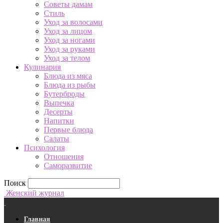
Советы дамам
Стиль
Уход за волосами
Уход за лицом
Уход за ногами
Уход за руками
Уход за телом
Кулинария
Блюда из мяса
Блюда из рыбы
Бутерброды
Выпечка
Десерты
Напитки
Первые блюда
Салаты
Психология
Отношения
Саморазвитие
Поиск
Женский журнал
Главная