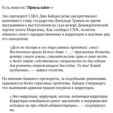
Есть новость?
Присылайте »
Экс-президент США Джо Байден резко раскритиковал
нынешнего главу государства Дональда Трампа во время
программного выступления на гала-вечере Демократической
партии штата Мэриленд. Как сообщил CNN, политик
обвинил своего предшественника в коррупции и высмеял ряд
его инициатив.
«Дело не только в его тщеславных проектах: сносе
Восточного крыла Белого дома <…> присвоении Кеннеди-
центру своего имени, строительстве арки в свою честь
и даже найме собственного специалиста по бассейнам
для ремонта отражающего бассейна. Ух ты! Какой
неудачник»,
— заявил политик.
По мнению бывшего президента, за подобными решениями
скрываются более серьезные проблемы. Байден утверждает,
что нынешняя администрация погрязла в коррупции.
«Это коррупция, коррупция, наглая, вопиющая коррупция.
Коррупция невиданного ранее масштаба в американской
истории ни при одной администрации»,
— подчеркнул
он.