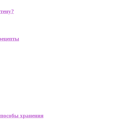
стену?
рецепты
способы хранения