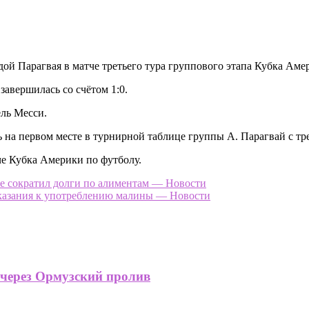
й Парагвая в матче третьего тура группового этапа Кубка Амер
завершилась со счётом 1:0.
ль Месси.
 на первом месте в турнирной таблице группы А. Парагвай с тр
че Кубка Америки по футболу.
ое сократил долги по алиментам — Новости
казания к употреблению малины — Новости
 через Ормузский пролив