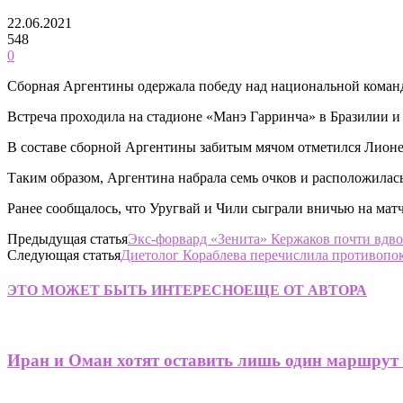
22.06.2021
548
0
Сборная Аргентины одержала победу над национальной командо
Встреча проходила на стадионе «Манэ Гарринча» в Бразилии и 
В составе сборной Аргентины забитым мячом отметился Лионе
Таким образом, Аргентина набрала семь очков и расположилась
Ранее сообщалось, что Уругвай и Чили сыграли вничью на мат
Предыдущая статья
Экс-форвард «Зенита» Кержаков почти вдв
Следующая статья
Диетолог Кораблева перечислила противопо
ЭТО МОЖЕТ БЫТЬ ИНТЕРЕСНО
ЕЩЕ ОТ АВТОРА
Иран и Оман хотят оставить лишь один маршрут