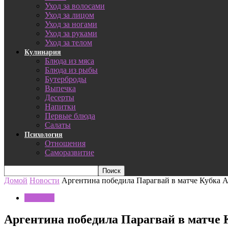
Уход за волосами
Уход за лицом
Уход за ногами
Уход за руками
Уход за телом
Кулинария
Блюда из мяса
Блюда из рыбы
Бутерброды
Выпечка
Десерты
Напитки
Первые блюда
Салаты
Психология
Отношения
Саморазвитие
Домой
Новости
Аргентина победила Парагвай в матче Кубка 
Новости
Аргентина победила Парагвай в матче 