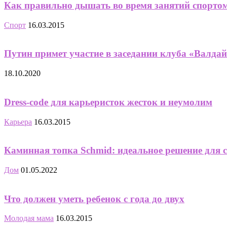
Как правильно дышать во время занятий спорто
Спорт
16.03.2015
Путин примет участие в заседании клуба «Валда
18.10.2020
Dress-code для карьеристок жесток и неумолим
Карьера
16.03.2015
Каминная топка Schmid: идеальное решение для 
Дом
01.05.2022
Что должен уметь ребенок с года до двух
Молодая мама
16.03.2015