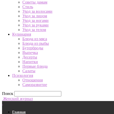
Советы дамам
Стиль
Уход за волосами
Уход за лицом
Уход за ногами
Уход за руками
Уход за телом
Кулинария
Блюда из мяса
Блюда из рыбы
Бутерброды
Выпечка
Десерты
Напитки
Первые блюда
Салаты
Психология
Отношения
Саморазвитие
Поиск
Женский журнал
Главная