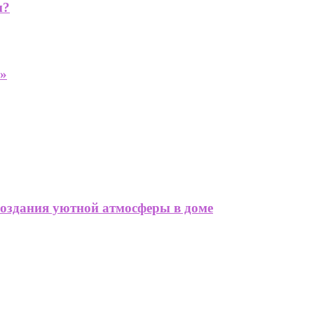
м?
й»
создания уютной атмосферы в доме