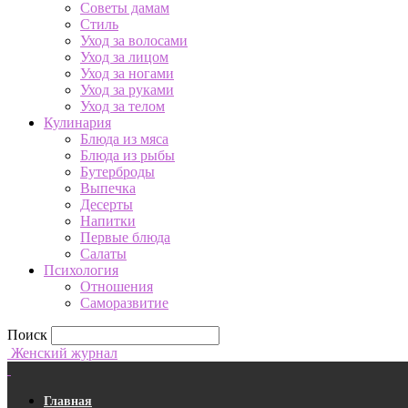
Советы дамам
Стиль
Уход за волосами
Уход за лицом
Уход за ногами
Уход за руками
Уход за телом
Кулинария
Блюда из мяса
Блюда из рыбы
Бутерброды
Выпечка
Десерты
Напитки
Первые блюда
Салаты
Психология
Отношения
Саморазвитие
Поиск
Женский журнал
Главная