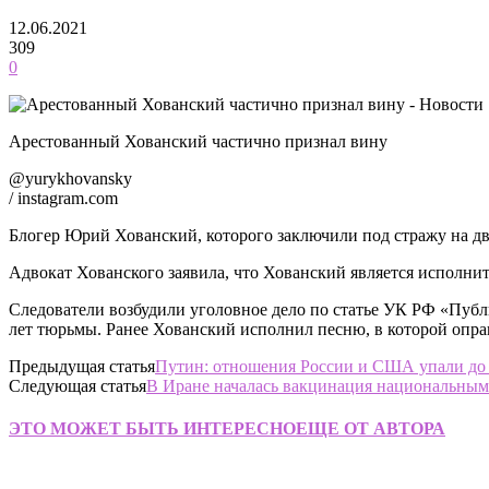
12.06.2021
309
0
Арестованный Хованский частично признал вину
@yurykhovansky
/ instagram.com
Блогер Юрий Хованский, которого заключили под стражу на дв
Адвокат Хованского заявила, что Хованский является исполните
Следователи возбудили уголовное дело по статье УК РФ «Публ
лет тюрьмы. Ранее Хованский исполнил песню, в которой опра
Предыдущая статья
Путин: отношения России и США упали до 
Следующая статья
В Иране началась вакцинация национальным
ЭТО МОЖЕТ БЫТЬ ИНТЕРЕСНО
ЕЩЕ ОТ АВТОРА