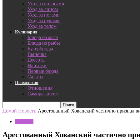
Уход за волосами
Уход за лицом
Уход за ногами
Уход за руками
Уход за телом
Кулинария
Блюда из мяса
Блюда из рыбы
Бутерброды
Выпечка
Десерты
Напитки
Первые блюда
Салаты
Психология
Отношения
Саморазвитие
Домой
Новости
Арестованный Хованский частично признал в
Новости
Арестованный Хованский частично при