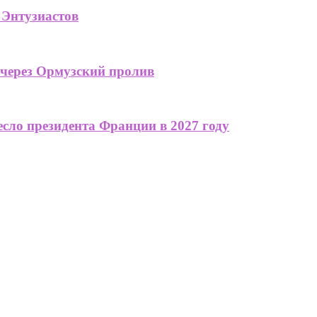
 Энтузиастов
 через Ормузский пролив
сло президента Франции в 2027 году