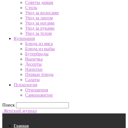
Советы дамам
Стиль
Уход за волосами
Уход за лицом
Уход за ногами
Уход за руками
Уход за телом
Кулинария
Блюда из мяса
Блюда из рыбы
Бутерброды
Выпечка
Десерты
Напитки
Первые блюда
Салаты
Психология
Отношения
Саморазвитие
Поиск
Женский журнал
Главная