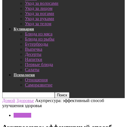
Уход за волосами
Уход за лицом
Уход за ногами
Уход за руками
Уход за телом
Кулинария
Блюда из мяса
Блюда из рыбы
Бутерброды
Выпечка
Десерты
Напитки
Первые блюда
Салаты
Психология
Отношения
Саморазвитие
Домой
Здоровье
Акупрессура: эффективный способ
улучшения здоровья
Здоровье