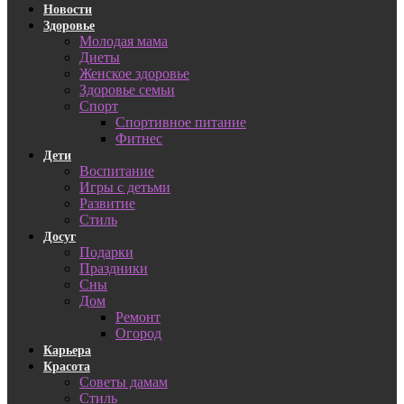
Новости
Здоровье
Молодая мама
Диеты
Женское здоровье
Здоровье семьи
Спорт
Спортивное питание
Фитнес
Дети
Воспитание
Игры с детьми
Развитие
Стиль
Досуг
Подарки
Праздники
Сны
Дом
Ремонт
Огород
Карьера
Красота
Советы дамам
Стиль