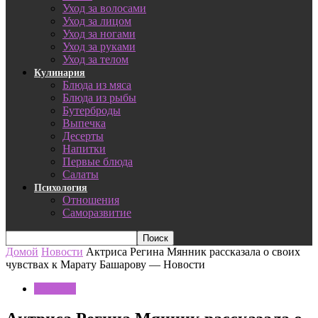
Уход за волосами
Уход за лицом
Уход за ногами
Уход за руками
Уход за телом
Кулинария
Блюда из мяса
Блюда из рыбы
Бутерброды
Выпечка
Десерты
Напитки
Первые блюда
Салаты
Психология
Отношения
Саморазвитие
Домой
Новости
Актриса Регина Мянник рассказала о своих
чувствах к Марату Башарову — Новости
Новости