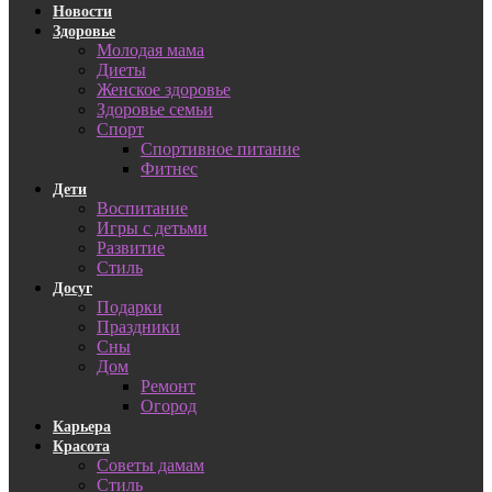
Новости
Здоровье
Молодая мама
Диеты
Женское здоровье
Здоровье семьи
Спорт
Спортивное питание
Фитнес
Дети
Воспитание
Игры с детьми
Развитие
Стиль
Досуг
Подарки
Праздники
Сны
Дом
Ремонт
Огород
Карьера
Красота
Советы дамам
Стиль