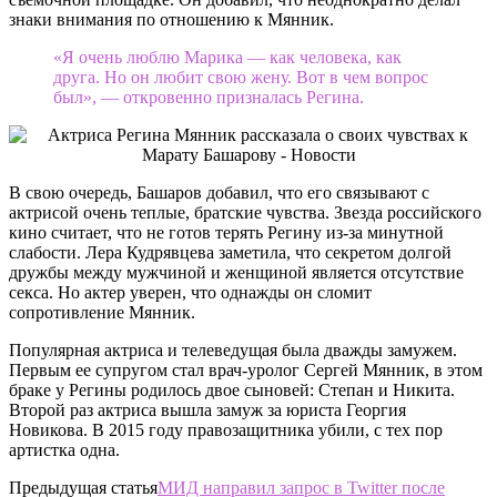
знаки внимания по отношению к Мянник.
«Я очень люблю Марика — как человека, как
друга. Но он любит свою жену. Вот в чем вопрос
был», — откровенно призналась Регина.
В свою очередь, Башаров добавил, что его связывают с
актрисой очень теплые, братские чувства. Звезда российского
кино считает, что не готов терять Регину из-за минутной
слабости. Лера Кудрявцева заметила, что секретом долгой
дружбы между мужчиной и женщиной является отсутствие
секса. Но актер уверен, что однажды он сломит
сопротивление Мянник.
Популярная актриса и телеведущая была дважды замужем.
Первым ее супругом стал врач-уролог Сергей Мянник, в этом
браке у Регины родилось двое сыновей: Степан и Никита.
Второй раз актриса вышла замуж за юриста Георгия
Новикова. В 2015 году правозащитника убили, с тех пор
артистка одна.
Предыдущая статья
МИД направил запрос в Twitter после