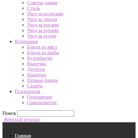
Советы дамам
Стиль
Уход за волосами
Уход за лицом
Уход за ногами
Уход за руками
Уход за телом
Кулинария
Блюда из мяса
Блюда из рыбы
Бутерброды
Выпечка
Десерты
Напитки
Первые блюда
Салаты
Психология
Отношения
Саморазвитие
Поиск
Женский журнал
Главная