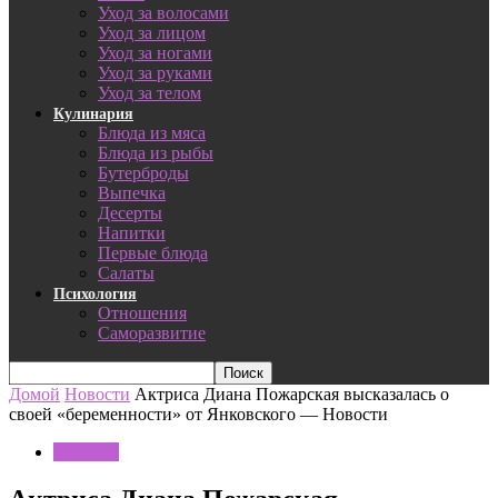
Уход за волосами
Уход за лицом
Уход за ногами
Уход за руками
Уход за телом
Кулинария
Блюда из мяса
Блюда из рыбы
Бутерброды
Выпечка
Десерты
Напитки
Первые блюда
Салаты
Психология
Отношения
Саморазвитие
Домой
Новости
Актриса Диана Пожарская высказалась о
своей «беременности» от Янковского — Новости
Новости