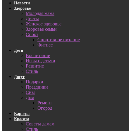
Новости
Здоровье
Молодая мама
Диеты
Женское здоровье
Здоровье семьи
Спорт
Спортивное питание
Фитнес
Дети
Воспитание
Игры с детьми
Развитие
Стиль
Досуг
Подарки
Праздники
Сны
Дом
Ремонт
Огород
Карьера
Красота
Советы дамам
Стиль