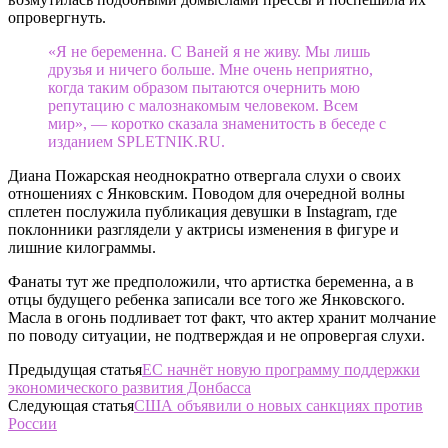
опровергнуть.
«Я не беременна. С Ваней я не живу. Мы лишь
друзья и ничего больше. Мне очень неприятно,
когда таким образом пытаются очернить мою
репутацию с малознакомым человеком. Всем
мир», — коротко сказала знаменитость в беседе с
изданием SPLETNIK.RU.
Диана Пожарская неоднократно отвергала слухи о своих
отношениях с Янковским. Поводом для очередной волны
сплетен послужила публикация девушки в Instagram, где
поклонники разглядели у актрисы изменения в фигуре и
лишние килограммы.
Фанаты тут же предположили, что артистка беременна, а в
отцы будущего ребенка записали все того же Янковского.
Масла в огонь подливает тот факт, что актер хранит молчание
по поводу ситуации, не подтверждая и не опровергая слухи.
Предыдущая статья
ЕС начнёт новую программу поддержки
экономического развития Донбасса
Следующая статья
США объявили о новых санкциях против
России