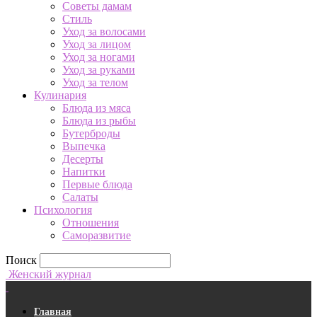
Советы дамам
Стиль
Уход за волосами
Уход за лицом
Уход за ногами
Уход за руками
Уход за телом
Кулинария
Блюда из мяса
Блюда из рыбы
Бутерброды
Выпечка
Десерты
Напитки
Первые блюда
Салаты
Психология
Отношения
Саморазвитие
Поиск
Женский журнал
Главная