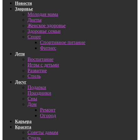
Новости
Здоровье
Молодая мама
Диеты
Женское здоровье
Здоровье семьи
Спорт
Спортивное питание
Фитнес
Дети
Воспитание
Игры с детьми
Развитие
Стиль
Досуг
Подарки
Праздники
Сны
Дом
Ремонт
Огород
Карьера
Красота
Советы дамам
Стиль