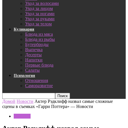
Уход за волосами
Уход за лицом
Уход за ногами
Уход за руками
Уход за телом
Кулинария
Блюда из мяса
Блюда из рыбы
Бутерброды
Выпечка
Десерты
Напитки
Первые блюда
Салаты
Психология
Отношения
Саморазвитие
Домой
Новости
Актер Рэдклифф назвал самые сложные
сцены в съемках «Гарри Поттера» — Новости
Новости