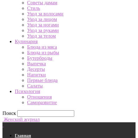
Советы дамам
Стиль
Уход за волосами
Уход за лицом
Уход за ногами
Уход за руками
Уход за телом
Кулинария
Блюда из мяса
Блюда из рыбы
Бутерброды
Выпечка
Десерты
Напитки
Первые блюда
Салаты
Психология
Отношения
Саморазвитие
Поиск
Женский журнал
Главная