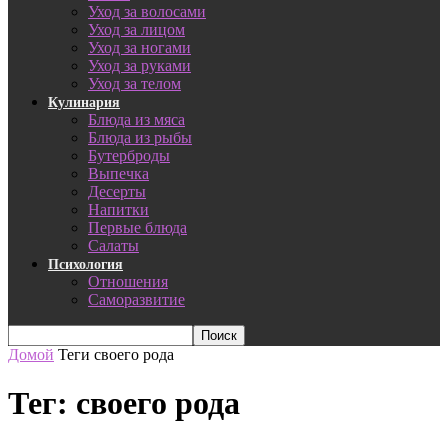
Уход за волосами
Уход за лицом
Уход за ногами
Уход за руками
Уход за телом
Кулинария
Блюда из мяса
Блюда из рыбы
Бутерброды
Выпечка
Десерты
Напитки
Первые блюда
Салаты
Психология
Отношения
Саморазвитие
Домой
Теги
своего рода
Тег: своего рода