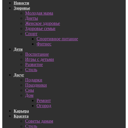
Новости
Здоровье
Молодая мама
Диеты
Женское здоровье
Здоровье семьи
Спорт
Спортивное питание
Фитнес
Дети
Воспитание
Игры с детьми
Развитие
Стиль
Досуг
Подарки
Праздники
Сны
Дом
Ремонт
Огород
Карьера
Красота
Советы дамам
Стиль