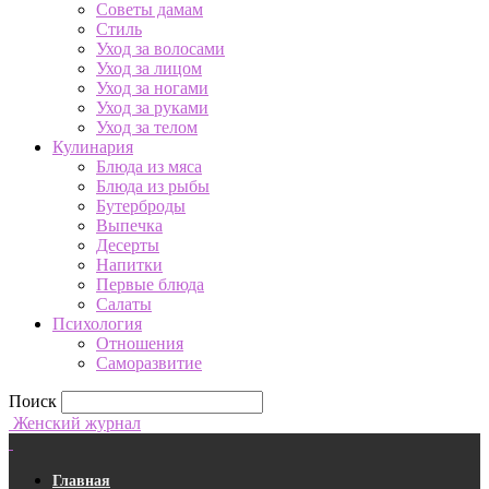
Советы дамам
Стиль
Уход за волосами
Уход за лицом
Уход за ногами
Уход за руками
Уход за телом
Кулинария
Блюда из мяса
Блюда из рыбы
Бутерброды
Выпечка
Десерты
Напитки
Первые блюда
Салаты
Психология
Отношения
Саморазвитие
Поиск
Женский журнал
Главная