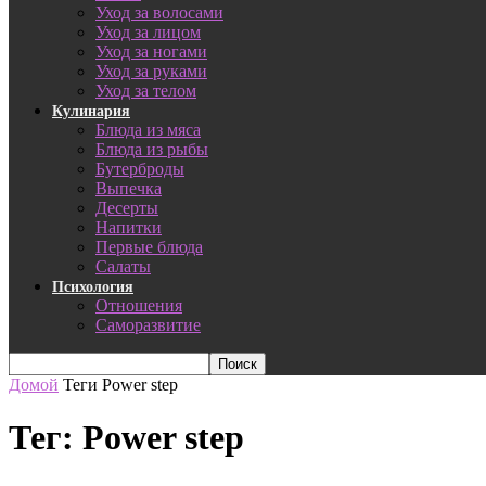
Уход за волосами
Уход за лицом
Уход за ногами
Уход за руками
Уход за телом
Кулинария
Блюда из мяса
Блюда из рыбы
Бутерброды
Выпечка
Десерты
Напитки
Первые блюда
Салаты
Психология
Отношения
Саморазвитие
Домой
Теги
Power step
Тег: Power step