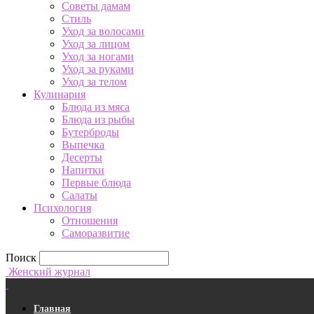
Советы дамам
Стиль
Уход за волосами
Уход за лицом
Уход за ногами
Уход за руками
Уход за телом
Кулинария
Блюда из мяса
Блюда из рыбы
Бутерброды
Выпечка
Десерты
Напитки
Первые блюда
Салаты
Психология
Отношения
Саморазвитие
Поиск
Женский журнал
Главная