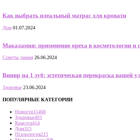
Как выбрать идеальный матрас для кровати
Дом
01.07.2024
Макадамия: применение ореха в косметологии и 
Советы дамам
26.06.2024
Винир на 1 зуб: эстетическая перекраска вашей 
Здоровье
23.06.2024
ПОПУЛЯРНЫЕ КАТЕГОРИИ
Новости
11468
Здоровье
493
Красота
414
Дом
315
Психология
215
Молодая мама
208