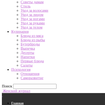
Советы дамам
Стиль
Уход за волосами
Уход за лицом
Уход за ногами
Уход за руками
Уход за телом
Кулинария
Блюда из мяса
Блюда из рыбы
Бутерброды
Выпечка
Десерты
Напитки
Первые блюда
Салаты
Психология
Отношения
Саморазвитие
Поиск
Женский журнал
Главная