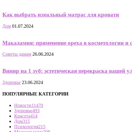
Как выбрать идеальный матрас для кровати
Дом
01.07.2024
Макадамия: применение ореха в косметологии и 
Советы дамам
26.06.2024
Винир на 1 зуб: эстетическая перекраска вашей 
Здоровье
23.06.2024
ПОПУЛЯРНЫЕ КАТЕГОРИИ
Новости
11470
Здоровье
493
Красота
414
Дом
315
Психология
215
Молодая мама
208