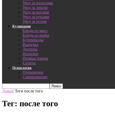
Уход за волосами
Уход за лицом
Уход за ногами
Уход за руками
Уход за телом
Кулинария
Блюда из мяса
Блюда из рыбы
Бутерброды
Выпечка
Десерты
Напитки
Первые блюда
Салаты
Психология
Отношения
Саморазвитие
Домой
Теги
после того
Тег: после того