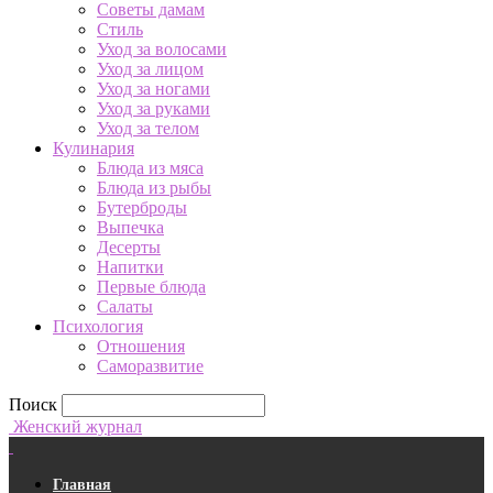
Советы дамам
Стиль
Уход за волосами
Уход за лицом
Уход за ногами
Уход за руками
Уход за телом
Кулинария
Блюда из мяса
Блюда из рыбы
Бутерброды
Выпечка
Десерты
Напитки
Первые блюда
Салаты
Психология
Отношения
Саморазвитие
Поиск
Женский журнал
Главная