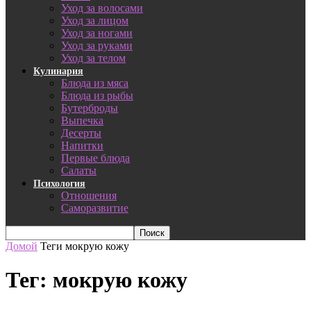
Уход за волосами
Уход за лицом
Уход за ногами
Уход за руками
Уход за телом
Кулинария
Блюда из мяса
Блюда из рыбы
Бутерброды
Выпечка
Десерты
Напитки
Первые блюда
Салаты
Психология
Отношения
Саморазвитие
Домой
Теги
мокрую кожу
Тег: мокрую кожу