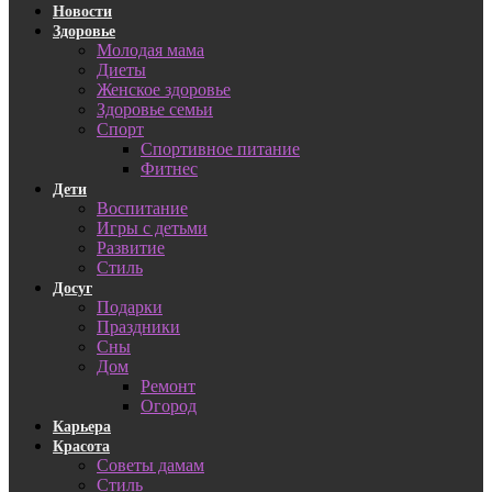
Новости
Здоровье
Молодая мама
Диеты
Женское здоровье
Здоровье семьи
Спорт
Спортивное питание
Фитнес
Дети
Воспитание
Игры с детьми
Развитие
Стиль
Досуг
Подарки
Праздники
Сны
Дом
Ремонт
Огород
Карьера
Красота
Советы дамам
Стиль