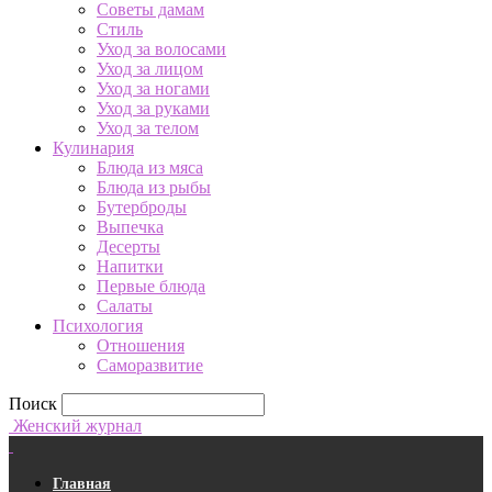
Советы дамам
Стиль
Уход за волосами
Уход за лицом
Уход за ногами
Уход за руками
Уход за телом
Кулинария
Блюда из мяса
Блюда из рыбы
Бутерброды
Выпечка
Десерты
Напитки
Первые блюда
Салаты
Психология
Отношения
Саморазвитие
Поиск
Женский журнал
Главная