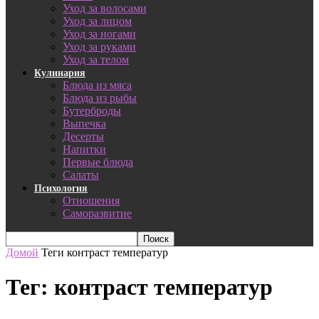
Уход за волосами
Уход за лицом
Уход за ногами
Уход за руками
Уход за телом
Кулинария
Блюда из мяса
Блюда из рыбы
Бутерброды
Выпечка
Десерты
Напитки
Первые блюда
Салаты
Психология
Отношения
Саморазвитие
Домой
Теги
контраст температур
Тег: контраст температур