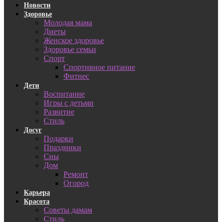
Новости
Здоровье
Молодая мама
Диеты
Женское здоровье
Здоровье семьи
Спорт
Спортивное питание
Фитнес
Дети
Воспитание
Игры с детьми
Развитие
Стиль
Досуг
Подарки
Праздники
Сны
Дом
Ремонт
Огород
Карьера
Красота
Советы дамам
Стиль