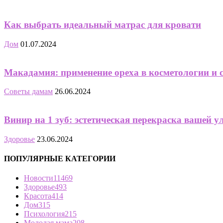
Как выбрать идеальный матрас для кровати
Дом
01.07.2024
Макадамия: применение ореха в косметологии и 
Советы дамам
26.06.2024
Винир на 1 зуб: эстетическая перекраска вашей 
Здоровье
23.06.2024
ПОПУЛЯРНЫЕ КАТЕГОРИИ
Новости
11469
Здоровье
493
Красота
414
Дом
315
Психология
215
Молодая мама
208