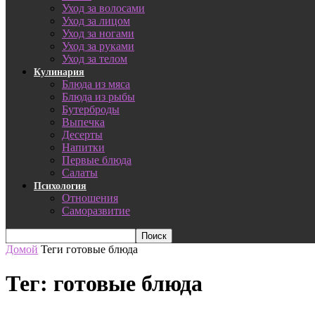
Уход за волосами
Уход за лицом
Уход за ногами
Уход за руками
Уход за телом
Кулинария
Блюда из мяса
Блюда из рыбы
Бутерброды
Выпечка
Десерты
Напитки
Первые блюда
Салаты
Психология
Отношения
Саморазвитие
Домой
Теги
готовые блюда
Тег: готовые блюда