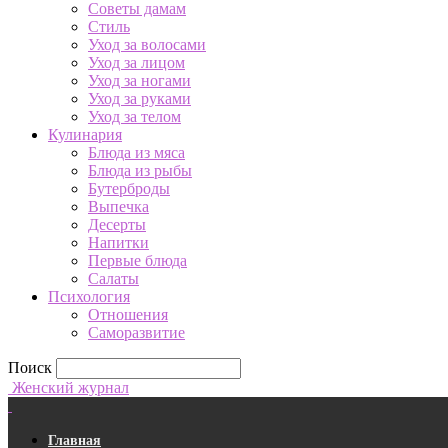
Советы дамам
Стиль
Уход за волосами
Уход за лицом
Уход за ногами
Уход за руками
Уход за телом
Кулинария
Блюда из мяса
Блюда из рыбы
Бутерброды
Выпечка
Десерты
Напитки
Первые блюда
Салаты
Психология
Отношения
Саморазвитие
Поиск
Женский журнал
Главная