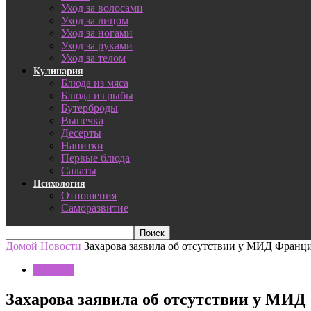
Уход за волосами
Уход за лицом
Уход за ногами
Уход за руками
Уход за телом
Кулинария
Блюда из мяса
Блюда из рыбы
Бутерброды
Выпечка
Десерты
Напитки
Первые блюда
Салаты
Психология
Отношения
Саморазвитие
Домой
Новости
Захарова заявила об отсутствии у МИД Франции
Новости
Захарова заявила об отсутствии у МИД