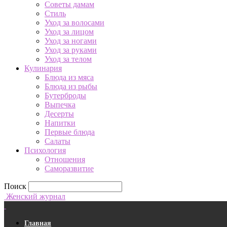
Советы дамам
Стиль
Уход за волосами
Уход за лицом
Уход за ногами
Уход за руками
Уход за телом
Кулинария
Блюда из мяса
Блюда из рыбы
Бутерброды
Выпечка
Десерты
Напитки
Первые блюда
Салаты
Психология
Отношения
Саморазвитие
Поиск
Женский журнал
Главная