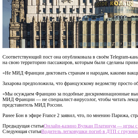
Соответствующий пост она опубликовала в своём Telegram-кан
на свою территорию пассажиров, которым были сделаны приви
«Не МИД Франции диктовать странам и народам, какими вакци
Захарова предположила, что французскому ведомству просто оби
«Мы осуждаем Францию за подобные дискриминационные высказ
МИД Франции — не специалист-вирусолог, чтобы читать лекци
представитель МИД России.
Ранее Бон в эфире France 2 заявил, что, по мнению Парижа, ст
Предыдущая статья
Онлайн-казино Вулкан Платинум — игры 
Следующая статья
Водитель легковушки погиб в ДТП с грузови