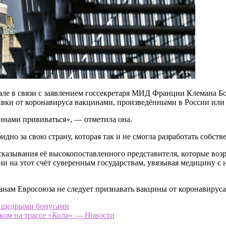
але в связи с заявлением госсекретаря МИД Франции Клемана Бон
вки от коронавируса вакцинами, произведёнными в России или
нами прививаться», — отметила она.
дно за свою страну, которая так и не смогла разработать собст
ывания её высокопоставленного представителя, которые возро
и на этот счёт суверенным государствам, увязывая медицину 
ранам Евросоюза не следует признавать вакцины от коронавируса
с щедрыми бонусами
ком на трассе «Кола» — Новости