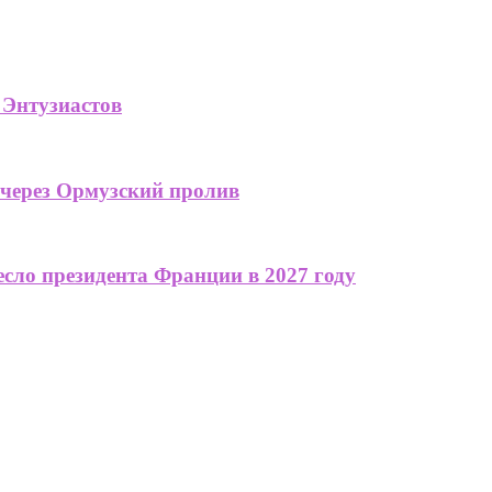
 Энтузиастов
 через Ормузский пролив
сло президента Франции в 2027 году