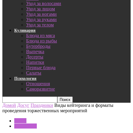
Уход за волосами
Уход за лицом
Уход за ногами
Уход за руками
Уход за телом
Кулинария
Блюда из мяса
Блюда из рыбы
Бутерброды
Выпечка
Десерты
Напитки
Первые блюда
Салаты
Психология
Отношения
Саморазвитие
Домой
Досуг
Праздники
Виды кейтеринга и форматы
проведения торжественных мероприятий
Досуг
Праздники