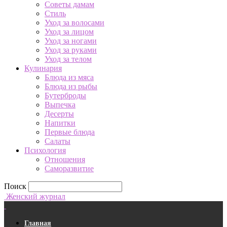
Советы дамам
Стиль
Уход за волосами
Уход за лицом
Уход за ногами
Уход за руками
Уход за телом
Кулинария
Блюда из мяса
Блюда из рыбы
Бутерброды
Выпечка
Десерты
Напитки
Первые блюда
Салаты
Психология
Отношения
Саморазвитие
Поиск
Женский журнал
Главная