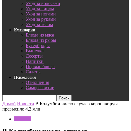
Уход за волосами
Уход за лицом
Уход за ногами
Уход за руками
Уход за телом
Кулинария
Блюда из мяса
Блюда из рыбы
Бутерброды
Выпечка
Десерты
Напитки
Первые блюда
Салаты
Психология
Отношения
Саморазвитие
Домой
Новости
В Колумбии число случаев коронавируса
превысило 4,2 млн
Новости