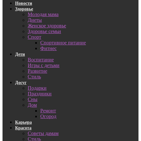
Новости
Здоровье
Молодая мама
Диеты
Женское здоровье
Здоровье семьи
Спорт
Спортивное питание
Фитнес
Дети
Воспитание
Игры с детьми
Развитие
Стиль
Досуг
Подарки
Праздники
Сны
Дом
Ремонт
Огород
Карьера
Красота
Советы дамам
Стиль