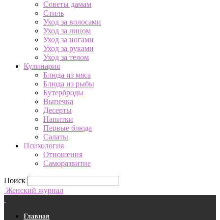
Советы дамам
Стиль
Уход за волосами
Уход за лицом
Уход за ногами
Уход за руками
Уход за телом
Кулинария
Блюда из мяса
Блюда из рыбы
Бутерброды
Выпечка
Десерты
Напитки
Первые блюда
Салаты
Психология
Отношения
Саморазвитие
Поиск
Женский журнал
Главная