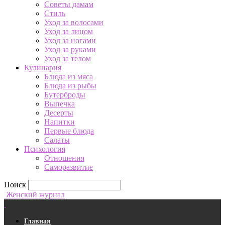
Советы дамам
Стиль
Уход за волосами
Уход за лицом
Уход за ногами
Уход за руками
Уход за телом
Кулинария
Блюда из мяса
Блюда из рыбы
Бутерброды
Выпечка
Десерты
Напитки
Первые блюда
Салаты
Психология
Отношения
Саморазвитие
Поиск
Женский журнал
Главная