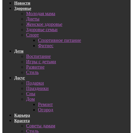
Новости
Здоровье
Молодая мама
Диеты
Женское здоровье
Здоровье семьи
Спорт
Спортивное питание
Фитнес
Дети
Воспитание
Игры с детьми
Развитие
Стиль
Досуг
Подарки
Праздники
Сны
Дом
Ремонт
Огород
Карьера
Красота
Советы дамам
Стиль