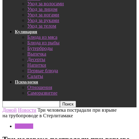
Уход за волосами
Уход за лицом
Уход за ногами
Уход за руками
Уход за телом
Кулинария
Блюда из мяса
Блюда из рыбы
Бутерброды
Выпечка
Десерты
Напитки
Первые блюда
Салаты
Психология
Отношения
Саморазвитие
Домой
Новости
Три человека пострадали при взрыве
на трубопроводе в Стерлитамаке
Новости