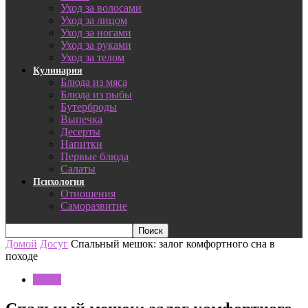
Уход за волосами
Уход за лицом
Уход за ногами
Уход за руками
Уход за телом
Кулинария
Блюда из мяса
Блюда из рыбы
Бутерброды
Выпечка
Десерты
Напитки
Первые блюда
Салаты
Психология
Отношения
Саморазвитие
Домой
Досуг
Спальный мешок: залог комфортного сна в
походе
Досуг