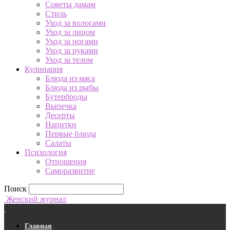
Советы дамам
Стиль
Уход за волосами
Уход за лицом
Уход за ногами
Уход за руками
Уход за телом
Кулинария
Блюда из мяса
Блюда из рыбы
Бутерброды
Выпечка
Десерты
Напитки
Первые блюда
Салаты
Психология
Отношения
Саморазвитие
Поиск
Женский журнал
Главная