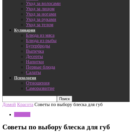
Уход за волосами
Уход за лицом
Уход за ногами
Уход за руками
Уход за телом
Кулинария
Блюда из мяса
Блюда из рыбы
Бутерброды
Выпечка
Десерты
Напитки
Первые блюда
Салаты
Психология
Отношения
Саморазвитие
Домой
Красота
Советы по выбору блеска для губ
Красота
Советы по выбору блеска для губ