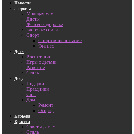
Новости
Здоровье
Молодая мама
Диеты
Женское здоровье
Здоровье семьи
Спорт
Спортивное питание
Фитнес
Дети
Воспитание
Игры с детьми
Развитие
Стиль
Досуг
Подарки
Праздники
Сны
Дом
Ремонт
Огород
Карьера
Красота
Советы дамам
Стиль