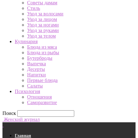
Советы дамам
Стиль
Уход за волосами
Уход за лицом
Уход за ногами
Уход за руками
Уход за телом
Кулинария
Блюда из мяса
Блюда из рыбы
Бутерброды
Выпечка
Десерты
Напитки
Первые блюда
Салаты
Психология
Отношения
Саморазвитие
Поиск
Женский журнал
Главная